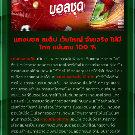
แทงบอล สเต็ป เว็บใหญ่ จ่ายจริง ไม่มี
โกง แน่นอน 100 %
แทงบอล สเต็ป
เป็นระบบของการเดิมพันผ่านเว็บแทงบอลออนไลน์
ซึ่งเปิดช่องทางของการแทงบอลได้ฟรีจึงเป็นการสร้างความคุ้มค่าใน
การแทงบอลให้กับนักพนันได้โดยไม่ต้องลงทุนเรียกได้ว่าไม่ต้องมีเงิน
ทุนก็สามารถแทงบอลได้และ
แทงบอลขั้นต่ำ 10 บาท
ทำกำไรได้ด้วย
การใช้บริการผ่านระบบของเว็บแทงบอลออนไลน์ที่ได้มาตรฐานและมี
ความพร้อมสำหรับการเปิดโอกาสให้สมาชิกได้เลือกวางเดิมพันกับเกม
พนันบอลที่ชื่นชอบโดยการให้โปรโมชั่นของการแทงบอลได้ฟรี แทง
บอลฟรี เป็นการเปิดช่องทางรวยง่ายๆให้กับนักพนันได้อย่างเต็มที่
เรียกได้ว่าใครๆก็มีสิทธิ์รวยได้จากการเริ่มต้นเดิมพันกับเว็บแทงบอล
ออนไลน์ซึ่งเป็นโอกาสของการแทงพนันได้ฟรีจากการใช้โปรโมชั่นพิ
เศษที่ทางเว็บไซต์
แทงบอล online
มอบให้ ดังนั้นจึงสามารถที่จะ
เลือกสมัครเป็นสมาชิกกับเว็บพนันบอลออนไลน์ที่ได้มาตรฐานที่ดี
พร้อมสำหรับการวางเดิมพันได้อย่างปลอดภัยและจ่ายเงินรางวัลให้