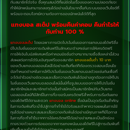
กับสมาชิกได้จริง ซึ่งคุณสมบัติที่แน่ชัดในเรื่องของความปลอดภัยจะ
ทำให้นักพนันสามารถลงทุนได้อย่างมั่นใจมากขึ้นกับระบบของเว็บไซต์ที่
พร้อมจะตอบโจทย์ความต้องการของนักพนันได้ดีที่สุด
แทงบอล สเต็ป พร้อมคืนค่าคอม คืนกำไรให้
กับท่าน 100 %
แทงบอลสเต็ป
โดยเฉพาะการเปิดโปรโมชั่นของการแทงบอลได้ฟรีซึ่ง
มีโปรโมชั่นของการเดิมพันฟรีในลักษณะต่างๆเช่นการให้เครดิตฟรี
การให้เงินโบนัสพิเศษหรือค่าคอมมิชชั่นต่างๆมากมายซึ่งสิ่งเหล่านี้ล้วน
ส่งผลต่อการได้รับเงินทุนฟรีของสมาชิก
แทงบอลขั้นต่ำ 10 บาท
ของเว็บแทงบอลออนไลน์ได้อย่างเต็มที่แต่ก็ต้องตรวจสอบเงื่อนไข
ข้อกำหนดต่างๆในการให้โปรโมชั่นของเว็บแทงบอลด้วยเช่นกันเพื่อที่
จะได้เข้าใจอย่างชัดเจนและเลือกวางเดิมพันได้อย่างถูกต้องการให้โปร
โมชั่นของเว็บแทงบอลออนไลน์นั้นมีทั้งรูปแบบของการให้โปรโมชั่น
สมาชิกใหม่และสมาชิกเก่าดังนั้นถ้าสมัครเป็นสมาชิกใหม่กับเว็บแทง
บอลออนไลน์ก็มีสิทธิ์ในการที่จะขอรับเครดิตฟรีสำหรับการเริ่มต้นแทง
บอลได้ฟรีได้ตามสะดวก
แทงบอล online
ซึ่งมันเป็นจุดเริ่มต้นสำคัญ
ในการเดิมพันที่จะนำไปสู่การทำกำไรได้จริงและถ้าหากวางแผนในการใช้
ทุนได้อย่างเหมาะสมและเลือกวางเดิมพันได้อย่างมีคุณภาพก็มีโอกาส
ในการที่จะทำกำไรจากการใช้เครดิตฟรีได้อย่างง่ายๆและเป็นอีกช่อง
ทางรวยด้วยการต่อยอดจากการแทงพนันบอลได้ฟรีไปสู่การเดิมพันที่
เพิ่มขึ้นและทำกำไรได้ตามเป้าหมาย แทงบอลฟรี