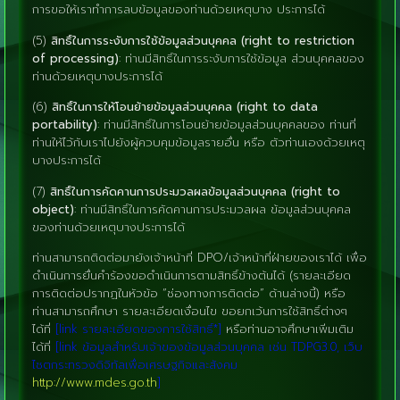
การขอให้เราทำการลบข้อมูลของท่านด้วยเหตุบาง ประการได้
(5)
สิทธิ์ในการระงับการใช้ข้อมูลส่วนบุคคล (right to restriction
of processing)
: ท่านมีสิทธิ์ในการระงับการใช้ข้อมูล ส่วนบุคคลของ
ท่านด้วยเหตุบางประการได้
(6)
สิทธิ์ในการให้โอนย้ายข้อมูลส่วนบุคคล (right to data
portability)
: ท่านมีสิทธิ์ในการโอนย้ายข้อมูลส่วนบุคคลของ ท่านที่
ท่านให้ไว้กับเราไปยังผู้ควบคุมข้อมูลรายอื่น หรือ ตัวท่านเองด้วยเหตุ
บางประการได้
(7)
สิทธิ์ในการคัดคานการประมวลผลข้อมูลส่วนบุคคล (right to
object)
: ท่านมีสิทธิ์ในการคัดคานการประมวลผล ข้อมูลส่วนบุคคล
ของท่านด้วยเหตุบางประการได้
ท่านสามารถติดต่อมายังเจ้าหน้าที่ DPO/เจ้าหน้าที่ฝ่ายของเราได้ เพื่อ
ดำเนินการยื่นคำร้องขอดำเนินการตามสิทธิ์ข้างต้นได้ (รายละเอียด
การติดต่อปรากฏในหัวข้อ “ช่องทางการติดต่อ” ด้านล่างนี้) หรือ
ท่านสามารถศึกษา รายละเอียดเงื่อนไข ขอยกเว้นการใช้สิทธิ์ต่างๆ
ได้ที่
[link รายละเอียดของการใช้สิทธิ์*]
หรือท่านอาจศึกษาเพิ่มเติม
ได้ที่
[link ข้อมูลสำหรับเจ้าของข้อมูลส่วนบุคคล เช่น TDPG3.0, เว็บ
ไซตกระทรวงดิจิทัลเพื่อเศรษฐกิจและสังคม
http://www.mdes.go.th
]