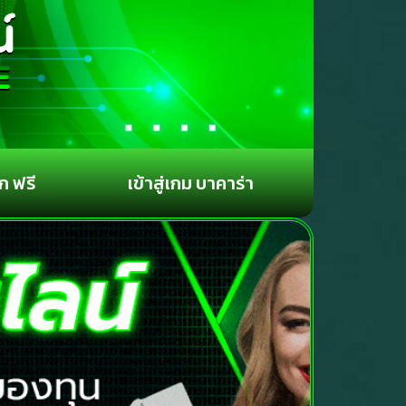
ก ฟรี
เข้าสู่เกม บาคาร่า