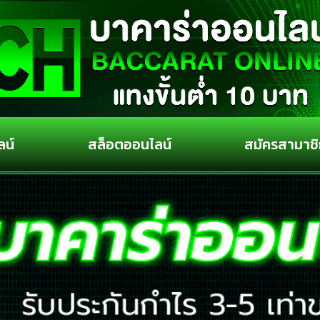
ลน์
สล็อตออนไลน์
สมัครสามาชิ