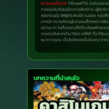
แทงบอลขั้นเทพ
ได้รับผลกำไร ในส่วนของเรท
การแข่งขันกันในเรื่องการให้บริการ ผู้ใช้
สมัยก่อนมีมาให้ผู้เดิมพันใช้งานน้อย หนัง
มากนัก ความคิดอยู่ในกรอบเล็กๆเพราะเซียนเ
อย่างมาก ในเรื่องของสื่อที่จะส่งผลโดยต
การแข่งขันหากนำมาวิเคราะห์ให้ดี ก็จะได้แน
หมากวางเกม เว็บไซต์หลายเว็บโฆษณาว่าตนเอ
บทความที่น่าสนใจ