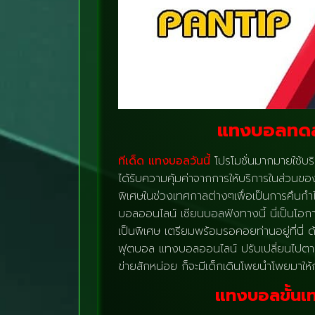
แทงบอลทดลอง
ทีเด็ด แทงบอลวันนี้
โปรโมชั่นมากมายใช้บร
ได้รับความคุ้มค่าจากการให้บริการในส่วนของ
พิเศษในช่วงเทศกาลต่างๆเพื่อเป็นการคืนกำไ
บอลออนไลน์ เซียนบอลฟังทางนี้ นี่เป็นโอกา
เป็นพิเศษ เตรียมพร้อมรอคอยท่านอยู่ที่นี่ 
ฟุตบอล แทงบอลออนไลน์ ปรับเปลี่ยนไปตา
ข่ายสักหน่อย ก็จะมีเด็กเดินโพยนำโพยมาให้ก
แทงบอลขั้นเท