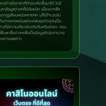
รถอ้างอิงราคาที่ตัวเองคิดขึ้นมาได้ ไม่มี
หาข้อมูลต่างๆก็มีน้อยนิด เนื่องจากสื่อ
บรรดากูรูเซียนพนันหลายๆค นก็มีจำนวนไม่
างกับการแทงพนันฟุตบอลในยุคปัจจุบันเป็น
่าวที่มีความเกี่ยวข้องกับทีมหรือนักเตะ ก่อน
พึ่งพาสื่อต่างๆเพื่อเป็นข้อมูลดิบในการวาง
ญของการเสพข่าว