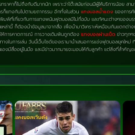
ราคาก็ไม่ถึงกับดีมากนัก เพราะว่าโต๊ะสมัยก่อนมีผู้ให้บริการน้อย สามา
บริการก็แทงกันไปตามยถากรรม อีกทั้งในส่วน
แทงบอลน้ำแดง
ของการค้น
สือพิมพ์ที่เกี่ยวกับการแทงพนันฟุตบอลมีไม่กี่ฉบับ และทัศนะต่างๆของ
หล่านี้ ก็ต้องนำข้อมูลมาจากสื่อ เพื่อนำมาวิเคราะห์เหมือนกันแตกต่
รงให้การคาดการณ์ การวางเดิมพันถูกต้อง
แทงบอลผ่านเน็ต
ข่าวทุกๆข
วทางในการเล่น วันนี้เว็บไซต์ของเรามานำเสนอการแข่งฟุตบอลยุคใหม่ ที่
งมีสื่ออยู่ในมือ และมีข่าวมากมายจะมอบให้กับลูกค้า แต่สิ่งที่สำคั