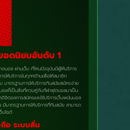
บยอดนิยมอันดับ 1
ล ผ่านเว็บ ที่ไหนปัจจุบันมีผู้ให้บริการ
การให้บริการในทุกๆด้านเพื่อให้สมาชิก
เว็บ มาตรฐานการให้บริการทันสมัยสมัครง่าย
อลก็เป็นสิ่งที่ควบคู่กับกีฬาฟุตบอลมาเป็น
ยุคดิจิตอลการสมัครและใช้บริการเว็บพนันบอล
น มีมาตรฐานการให้บริการที่ทันสมัย สามารถ
ว็บไซต์
อถือ ระบบลื่น