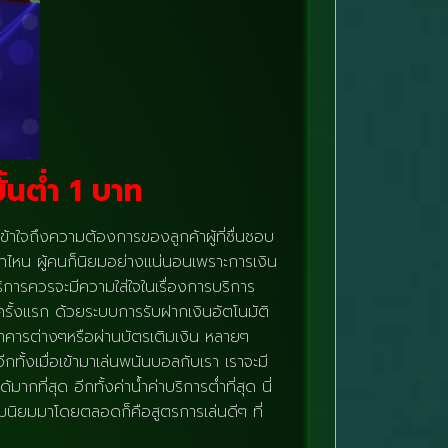
้นต่ำ 1 บาท
ข้าใจถึงความต้องการของลูกค้าผู้ที่ชื่นชอบ
ทไหน ผู้คนก็นิยมอย่างแน่นอนเพราะการเงิน
้บริการควรจะมีความใส่ใจในเรื่องการบริการ
ครั้งแรก ด้วยระบบการรับฝากเงินอัตโนมัติ
าคารต่างๆหรือผ่านบัตรเติมเงิน หลายๆ
ีกทั้งเมื่อเข้ามาเล่นพนันบอลกับเรา เราจะมี
กที่สุด อีกทั้งค่าน้ำค่าบริการต่ำที่สุด นี่
ความนิยมมาโดยตลอดก็คือสูตรการเล่นดีๆ ที่