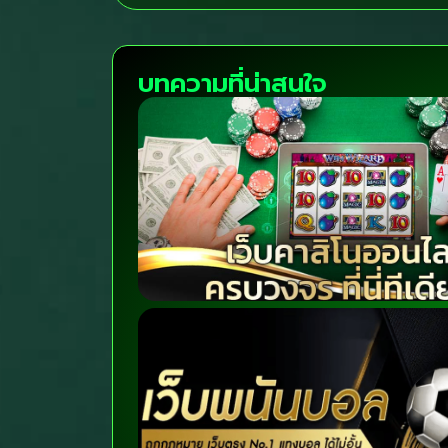
บทความที่น่าสนใจ