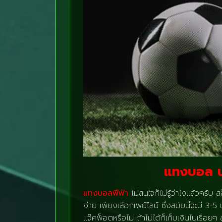
แทงบอล น่า
แทงบอลฟีฟ่า
ไม่สนใจก็ไม่รู้ว่าไงแล้วครั
ง่าย เพียงเลือกเพย์ไลน์ ซึ่งสมัยนี้จะมี
3-5
แจ๊คพ็อตหรือไม่ ถ้าไม่ได้ก็เก็บเงินไปเรื่อยๆ