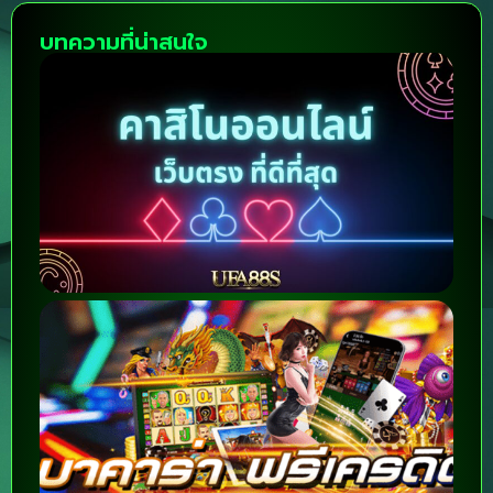
บทความที่น่าสนใจ