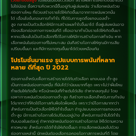
เว็บแทงบอลสูง
เปลี่ยนไปเป็นตัวเลือก สร้างผลกำไรให้เกิดขึ้นมาได้ดี
ไม่ใช่น้อย ซึ่งความคิดพวกนี้ขึ้นอยู่กับผู้เล่นพนัน ว่าเลือกพนันด้วย
ช่องทางไหน ที่ช่วยสร้างรายได้ให้เกิดขึ้นมาจากการพนันพวกนั้น
ได้ เงื่อนไขขั้นตอนการทำกำไร ที่ได้รับการพูดถึงแทงบอลต่ำ-
สูง กลายเป็นตัวเลือกให้มีการสร้างผลกำไรขึ้นมาได้ ซึ่งผู้เล่นพนันอาจ
ต้องเลือกช่องทางการพนันที่ดี เพื่อเอามาทำเป็นรายได้ให้เกิดขึ้นมา
หากเปลี่ยนไปเป็นตัวเลือกที่ได้โอกาสให้มีการสร้างโอกาสทำเงิน หาก
เลือกพนันในช่องทางที่ไม่เหมาะสม มันก็สร้างโอกาสให้คุณมีการเสีย
เปรียบขึ้นมา และก็มีการขาดทุนขึ้นมาได้ด้วยเหมือนกัน
โปรโมชั่นมาแรง รูปแบบการพนันที่หลาก
หลาย ดีที่สุด ปี 2022
ช่องทางสำหรับเพื่อการสร้างรายได้กับตัวเลือก แทงบอล ต่ำ-สูง
เป็นการพนันช่องทางหนึ่ง ที่นับได้ว่านิยมมากที่สุด เพราะไม่ว่าฝั่งไหน
ทำแต้มให้เกิดขึ้น หรือนักพนันที่ทำแต้มได้เสีย ถ้าหากลงทุนไป โดย
เฉพาะการพนันด้วยช่องทางต่ำ-สูง ก็สร้างทางเลือกสำหรับการทำเงิน
ได้มากกว่าที่คิดใช้โอกาสกับฝั่งใดฝั่งหนึ่ง เพราะว่ามีโอกาสมากกว่า
สำหรับการเป็นตัวเลือกให้ได้กำไรขึ้นมา ถ้ารูปแบบของการแทงบอล
ต่ำ-สูง มีการสร้างโอกาสได้เปรียบอยู่บ้าง สำหรับการเข้าไปได้กำไร
กับบอลในแต่ละคู่ ถ้าหากนักพนันต้องการสร้างโอกาส ให้ได้ตามความ
คาดหมาย สำหรับการได้กำไรให้เกิดขึ้นมา การเลือกพนันลงไปด้วย
ช่องทางเหล่านี้ นักพนันต้องเลือกรอคอยโอกาสการพนันที่ดี โดย