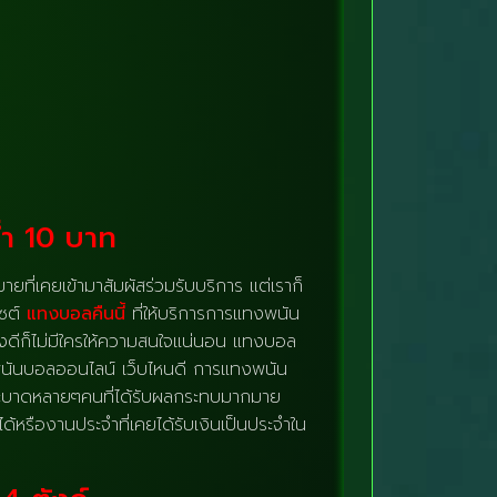
ต่ำ 10 บาท
ยที่เคยเข้ามาสัมผัสร่วมรับบริการ แต่เราก็
ไซต์
แทงบอลคืนนี้
ที่ให้บริการการแทงพนัน
ิ่งดีก็ไม่มีใครให้ความสนใจแน่นอน แทงบอล
ร พนันบอลออนไลน์ เว็บไหนดี การแทงพนัน
โรคระบาดหลายๆคนที่ได้รับผลกระทบมากมาย
ด้หรืองานประจำที่เคยได้รับเงินเป็นประจำใน