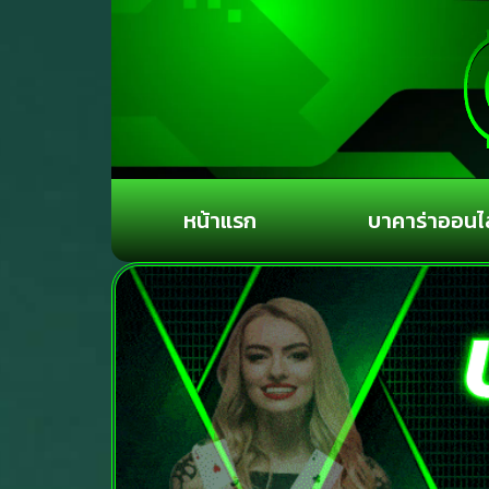
หน้าแรก
บาคาร่าออนไ