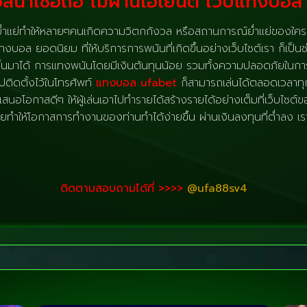
น่าเชื่อถือ ไม่ผ่านเอเยนต์ เว็บแทงบอล 
ย่ำแย่ทำให้หลายๆคนเกิดความวิตกกังวล หรือสถานการณ์ย่ำแย่ของใครหลา
งบอล ยอดนิยม ที่ให้บริการการพนันที่เกิดขึ้นอย่างเว็บไซต์เรา ก็เป็น
นั้นมาได้ การแทงพนันโดยมีเงินต้นทุนน้อย รวมทั้งความปลอดภัยในก
ติดตั้งไว้ในโทรศัพท์
แทงบอล ufabet
ก็สามารถเล่นได้ตลอดเวลาทุก
นอโอกาสดีๆ ให้ผู้เล่นเอาไปทำรายได้สร้างรายได้อย่างเต็มที่เว็บไซต์
วยทำให้โอกาสการทำงานของท่านทำได้ง่ายขึ้น ผ่านเงินลงทุนที่ต่ำลง เราน
ติดตามสอบถามได้ที่ >>>>
@ufa88sv4