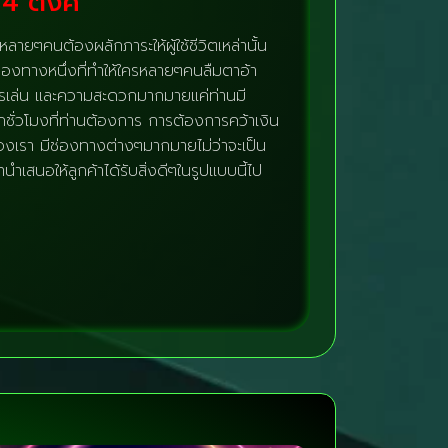
4 ตังค์
ยๆคนต้องผลักภาระให้ผู้ใช้ชีวิตเหล่านั้น
ช่องทางหนึ่งที่ทำให้ใครหลายๆคนลืมตาอ้า
ารเล่น และความสะดวกมากมายแค่ท่านมี
ชั่วโมงที่ท่านต้องการ การต้องการคว้าเงิน
ของเรา มีช่องทางต่างๆมากมายไม่ว่าจะเป็น
ำเสนอให้ลูกค้าได้รับสิ่งดีๆในรูปแบบนี้ไป