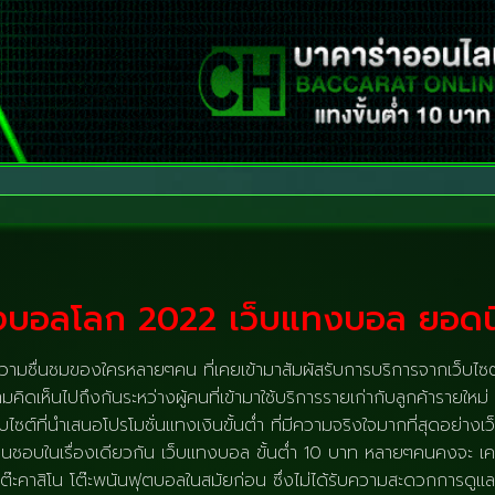
งบอลโลก 2022 เว็บแทงบอล ยอดน
มชื่นชมของใครหลายๆคน ที่เคยเข้ามาสัมผัสรับการบริการจากเว็บไซต์
ิดเห็นไปถึงกันระหว่างผู้คนที่เข้ามาใช้บริการรายเก่ากับลูกค้ารายใหม่
ไซต์ที่นำเสนอโปรโมชั่นแทงเงินขั้นต่ำ ที่มีความจริงใจมากที่สุดอย่างเว
่นชอบในเรื่องเดียวกัน เว็บแทงบอล ขั้นต่ำ 10 บาท หลายๆคนคงจะ เค
คาสิโน โต๊ะพนันฟุตบอลในสมัยก่อน ซึ่งไม่ได้รับความสะดวกการดูแลเท่