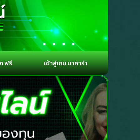
ก ฟรี
เข้าสู่เกม บาคาร่า