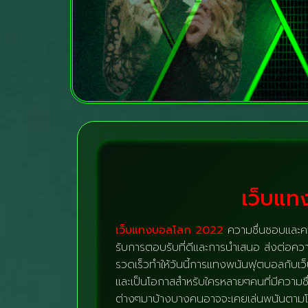
เว็บแท
เว็บแทงบอลโลก 2022
ความชื่นชอบและควา
รับการตอบรับที่ดีและการนำเสนอ ส่งต่อความค
รวดเร็วทำให้วันนี้การแทงพนันฟุตบอลกับเว็บ
และเป็นโอกาสสำหรับใครหลายๆคนที่มีความชื
ต่างๆมาบ้างบางคนอาจจะเคยเล่นพนันตามโต๊ะ