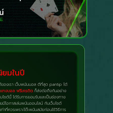
ิยมในปี
ของเรา เว็บพนันบอล ดีที่สุด pantip ได้
แทงบอล ฟรีเครดิต
ก็ส่งต่อถึงกันอย่าง
็บไซต์นี้ ได้รับการยอมรับและเป็นช่องทาง
ยมีโอกาสเล่นพนันออนไลน์ กับเว็บไซต์
าที่ควรเพราะโต๊ะพนันสมัยก่อนใช้วิธีการ