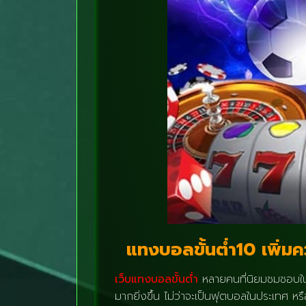
แทงบอลขั้นต่ำ10 เพิ่มค
เว็บแทงบอลขั้นต่ำ
หลายคนที่นิยมชมชอบใน
มากยิ่งขึ้น ไม่ว่าจะเป็นฟุตบอลในประเทศ ห