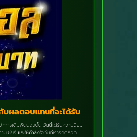
 กับผลตอบแทนที่จะได้รับ
ว่าการเดิมพันบอลนั้น วันนี้ได้รับความนิยม
มเชียร์ และให้กำลังใจทีมที่เรารักตลอด