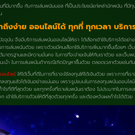
่มีมากขึ้น กับการเล่นพนันบอล ที่เป็นประโยชน์แก่เหล่านักพนัน ที่มีท
น
าถึงง่าย ออนไลน์ได้ ทุกที่ ทุกเวลา บริก
จจุบัน จึงมีบริการเล่นพนันออนไลน์ให้เรา ได้เลือกเข้าใช้บริการได้อ
ดีในการเล่นพนันด้วย เพราะด้วยมีคนเลือกใช้บริการเพิ่มมากขึ้นเรื่อยๆ เว็บก
้ได้มาตรฐานและมีความมั่นคง ในการที่จะจ่ายเงินให้กับเราด้วย และเว็
แนะนำ ในการเล่นพนันถ้ากรณีเกิดปัญหาขึ้นด้วย ตลอดเวลาด้วยเช่นกัน
ออนไลน์
ให้ได้เว็บที่ดีในการที่เราจะใช้ลงทุนให้ได้เงินด้วย เพราะการที่เร
ราลงทุนแล้วได้เงินอย่างแน่นอน เพราะรูปแบบในการลงทุนพนันออนไลน์ ก
ำไรที่ดีที่สุดด้วย และทุกครั้งที่เราเล่นพนันเราต้อง ไม่ประมาทในกา
อก เข้าใช้บริการด้วยให้ดีที่สุดด้วยทุกครั้ง และต้องหวังผลกำไรได้ด้วย