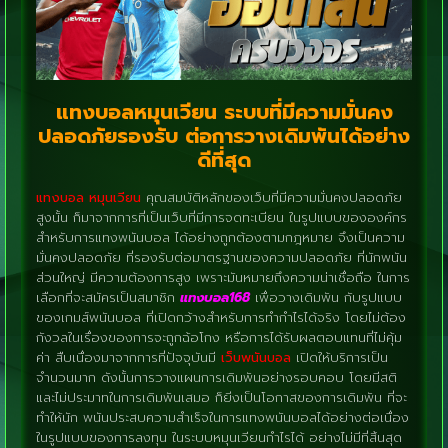
แทงบอลหมุนเวียน ระบบที่มีความมั่นคง
ปลอดภัยรองรับ ต่อการวางเดิมพันได้อย่าง
ดีที่สุด
แทงบอล หมุนเวียน
คุณสมบัติหลักของเว็บที่มีความมั่นคงปลอดภัย
สูงนั้น ก็มาจากการที่เป็นเว็บที่มีการจดทะเบียน ในรูปแบบขององค์กร
สำหรับการแทงพนันบอล ได้อย่างถูกต้องตามกฎหมาย จึงเป็นความ
มั่นคงปลอดภัย ที่รองรับต่อมาตรฐานของความปลอดภัย ที่นักพนัน
ส่วนใหญ่ มีความต้องการสูง เพราะมันหมายถึงความน่าเชื่อถือ ในการ
เลือกที่จะสมัครเป็นสมาชิก
แทงบอล168
เพื่อวางเดิมพัน กับรูปแบบ
ของเกมส์พนันบอล ที่เปิดกว้างสำหรับการทำกำไรได้จริง โดยไม่ต้อง
กังวลในเรื่องของการจะถูกฉ้อโกง หรือการได้รับผลตอบแทนที่ไม่คุ้ม
ค่า สืบเนื่องมาจากการที่ปัจจุบันมี
เว็บพนันบอล
เปิดให้บริการเป็น
จำนวนมาก ดังนั้นการวางแผนการเดิมพันอย่างรอบคอบ โดยมีสติ
และไม่ประมาทในการเดิมพันเสมอ ก็ยิ่งเป็นโอกาสของการเดิมพัน ที่จะ
ทำให้นัก พนันประสบความสำเร็จในการแทงพนันบอลได้อย่างต่อเนื่อง
ในรูปแบบของการลงทุน ในระบบหมุนเวียนกำไรได้ อย่างไม่มีที่สิ้นสุด