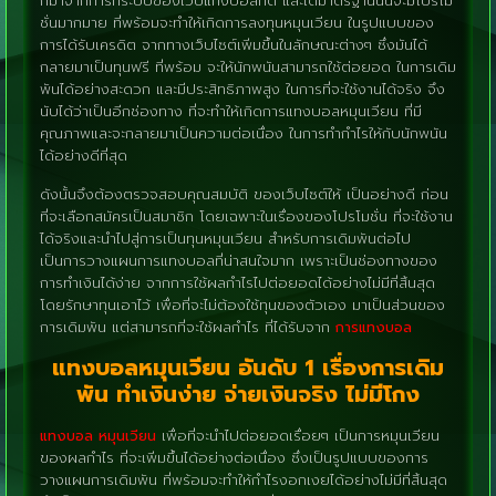
ก็มาจากการที่ระบบของเว็บแทงบอลที่ดี และได้มาตรฐานนั้นจะมีโปรโม
ชั่นมากมาย ที่พร้อมจะทำให้เกิดการลงทุนหมุนเวียน ในรูปแบบของ
การได้รับเครดิต จากทางเว็บไซต์เพิ่มขึ้นในลักษณะต่างๆ ซึ่งมันได้
กลายมาเป็นทุนฟรี ที่พร้อม จะให้นักพนันสามารถใช้ต่อยอด ในการเดิม
พันได้อย่างสะดวก และมีประสิทธิภาพสูง ในการที่จะใช้งานได้จริง จึง
นับได้ว่าเป็นอีกช่องทาง ที่จะทำให้เกิดการแทงบอลหมุนเวียน ที่มี
คุณภาพและจะกลายมาเป็นความต่อเนื่อง ในการทำกำไรให้กับนักพนัน
ได้อย่างดีที่สุด
ดังนั้นจึงต้องตรวจสอบคุณสมบัติ ของเว็บไซต์ให้ เป็นอย่างดี ก่อน
ที่จะเลือกสมัครเป็นสมาชิก โดยเฉพาะในเรื่องของโปรโมชั่น ที่จะใช้งาน
ได้จริงและนำไปสู่การเป็นทุนหมุนเวียน สำหรับการเดิมพันต่อไป
เป็นการวางแผนการแทงบอลที่น่าสนใจมาก เพราะเป็นช่องทางของ
การทำเงินได้ง่าย จากการใช้ผลกำไรไปต่อยอดได้อย่างไม่มีที่สิ้นสุด
โดยรักษาทุนเอาไว้ เพื่อที่จะไม่ต้องใช้ทุนของตัวเอง มาเป็นส่วนของ
การเดิมพัน แต่สามารถที่จะใช้ผลกำไร ที่ได้รับจาก
การแทงบอล
แทงบอลหมุนเวียน อันดับ 1 เรื่องการเดิม
พัน ทำเงินง่าย จ่ายเงินจริง ไม่มีโกง
แทงบอล หมุนเวียน
เพื่อที่จะนำไปต่อยอดเรื่อยๆ เป็นการหมุนเวียน
ของผลกำไร ที่จะเพิ่มขึ้นได้อย่างต่อเนื่อง ซึ่งเป็นรูปแบบของการ
วางแผนการเดิมพัน ที่พร้อมจะทำให้กำไรงอกเงยได้อย่างไม่มีที่สิ้นสุด