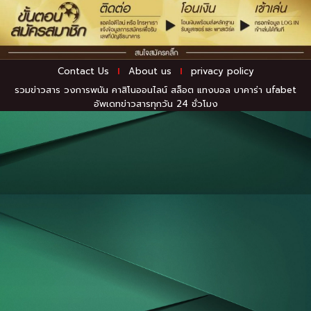
Contact Us
About us
privacy policy
รวมข่าวสาร วงการพนัน คาสิโนออนไลน์ สล็อต แทงบอล
บาคาร่า ufabet
อัพเดทข่าวสารทุกวัน 24 ชั่วโมง