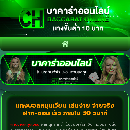
แทงบอลหมุนเวียน เล่นง่าย จ่ายจริง
ฝาก-ถอน เร็ว ภายใน 30 วินาที
แทงบอลหมุนเวียน
สาเหตุหลักที่จำเป็นต้องเลือกเว็บแทงบอลที่ดีนั้น