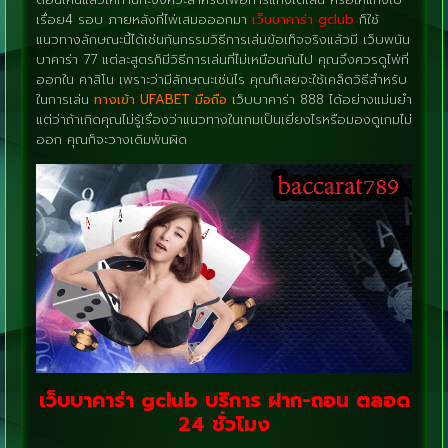
เรื่อย4 รอบ ภายหลังที่ไพ่เสมอออกมา
เว็บบาคาร่า gclub
ก็ใช้
แนวทางลักษณะนี้ได้เช่นกันกรรมวิธีการเล่นข้อเท็จจริงแล้วมี เว็บพนัน
บาคาร่า 77 แต่ละสูตรก็มีวิธีการเล่นที่ไม่เหมือนกันไป คุณจึงควรดูไพ่ที่
ออกใน คาสิโน เพราะว่ามีลักษณะเช่นไร คุณก็เลยจะใช้เคล็ดวิธีสำหรับ
ในการเล่น
ทางเข้า UFABET มือถือ
เว็บบาคาร่า 888 ได้อย่างแม่นยำ
แต่ว่าถ้าเกิดคุณไม่รู้เรื่องว่าแนวทางในเกมเป็นเยี่ยงไรหรือมองดูเกมไม่
ออก คุณก็จะวางเดิมพันผิด
เว็บบาคาร่า gclub บริการ ฝาก-ถอน ตลอด
24 ชั่วโมง