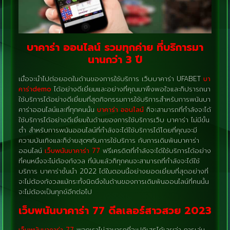
บาคาร่า ออนไลน์ รวมทุกค่าย ที่บริการมา
นานกว่า 3 ปี
เมื่อจะนำไปต่อยอดในด้านของการใช้บริการ เว็บบาคาร่า UFABET
บา
คาร่าdemo
ได้อย่างดีเยี่ยมและอย่างที่คุณมาพึงพอใจและก็ปรารถนา
ใช้บริการได้อย่างดีเยี่ยมที่สุดกิจกรรมการใช้บริการสำหรับการพนันบา
คาร่าออนไลน์และที่ทุกคนนั้น
บาคาร่า ออนไลน์
ก็จะสามารถที่กำลังจะได้
ใช้บริการได้อย่างดีเยี่ยมในด้านของการใช้บริการเว็บ บาคาร่า ไม่มีขั้น
ต่ำ สำหรับการพนันออนไลน์ที่กำลังจะได้ใช้บริการได้โดยที่คุณจะมี
ความบันเทิงและก็ง่ายสุดๆกับการใช้บริการ กับการเดิมพันบาคาร่า
ออนไลน์
เว็บพนันบาคาร่า 77
ฟรีเครดิตที่กำลังจะได้ใช้บริการได้อย่าง
ที่คนหนึ่งจะไม่ต้องกังวล ที่นับแล้วก็ทุกคนจะสามารถที่กำลังจะได้ใช้
บริการ บาคาร่าชั้นนำ 2022 ได้ในตอนนี้อย่างยอดเยี่ยมที่สุดอย่างที่
จะไม่ต้องกังวลแม้กระทั้งนิดนึงในด้านของการเดิมพันออนไลน์ที่คนนั้น
จะไม่ต้องเป็นทุกข์อีกต่อไป
เว็บพนันบาคาร่า 77 ดีลเลอร์สาวสวย 2023
เว็บพนันบาคาร่า 77
พวกเราไม่สามารถที่จะปฏิเสธได้เลยว่า การเล่น