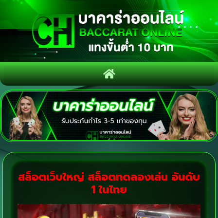
สล็อตเว็บใหญ่ สล็อตทดลองเล่น อันดับ
1 ในไทย