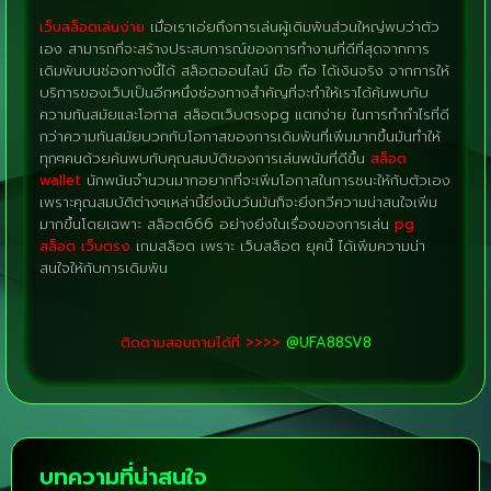
เว็บสล็อตเล่นง่าย
เมื่อเราเอ่ยถึงการเล่นผู้เดิมพันส่วนใหญ่พบว่าตัว
เอง สามารถที่จะสร้างประสบการณ์ของการทำงานที่ดีที่สุดจากการ
เดิมพันบนช่องทางนี้ได้ สล็อตออนไลน์ มือ ถือ ได้เงินจริง จากการให้
บริการของเว็บเป็นอีกหนึ่งช่องทางสำคัญที่จะทำให้เราได้ค้นพบกับ
ความทันสมัยและโอกาส สล็อตเว็บตรงpg แตกง่าย ในการทำกำไรที่ดี
กว่าความทันสมัยบวกกับโอกาสของการเดิมพันที่เพิ่มมากขึ้นมันทำให้
ทุกๆคนด้วยค้นพบกับคุณสมบัติของการเล่นพนันที่ดีขึ้น
สล็อต
wallet
นักพนันจำนวนมากอยากที่จะเพิ่มโอกาสในการชนะให้กับตัวเอง
เพราะคุณสมบัติต่างๆเหล่านี้ยิ่งนับวันมันก็จะยิ่งทวีความน่าสนใจเพิ่ม
มากขึ้นโดยเฉพาะ สล็อต666 อย่างยิ่งในเรื่องของการเล่น
pg
สล็อต เว็บตรง
เกมสล็อต เพราะ เว็บสล็อต ยุคนี้ ได้เพิ่มความน่า
สนใจให้กับการเดิมพัน
ติดตามสอบถามได้ที่ >>>>
@UFA88SV8
บทความที่น่าสนใจ