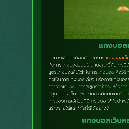
แทงบอลเว็
ทุกทางเลือกเหมือนกัน กับการ
แทงบอลเว็
กับการแทงบอลออนไลน์ ในขณะนี้กับการมีต
สูตรแทงบอลล้มโต๊ะ ในการแทงบอล คือวิธี
ทั้งเป็นการแทงบอลเดี่ยว หรือการแทงบอลสเต
การวางเดิมพัน การใช้สูตรใดก็ตามหรือการแท
ที่สุด อย่างเห็นได้ชัด กับการคิดค้นเทคนิค
การลองการใช้ก่อนที่มีการเสนอ ให้กับนักพน
สร้างรายได้และกำไรที่ดีได้อย่างดี
แทงบอลเว็บหลั