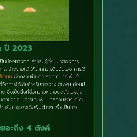
ุด ปี 2023
็นช่องทางที่ดี สำหรับผู้ที่หันมาต้องการ
ีการสร้างรายได้ ให้มากกว่าเดิมนั่นเอง การใช้
่าเบท
ซึ่งกลายเป็นตัวเลือกได้มากเพิ่มขึ้น
ี้วัดการได้เสียสำหรับการวางเดิมพัน ก่อนมี
 ซึ่งเป็นสิ่งที่สื่อความหมายต่อตัวเองสูง
็นตัวช่วยกับ การเดิมพันบอลตามสูตร ที่ได้มี
สำหรับการวางเดิมพันต่างๆ เพื่อเป็นการ
ยอะถึง 4 ตังค์