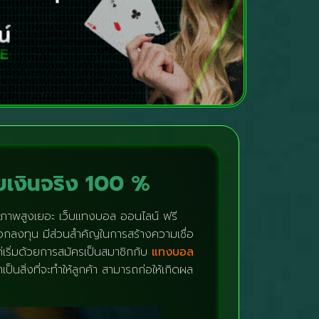
ยเงินจริง 100 %
ุณภาพสูงเยอะ เว็บแทงบอล ออนไลน์ ฟรี
ลือกลงทุน มีส่วนสำคัญในการสร้างความเชื่อ
แค่เริ่มด้วยการสมัครเป็นสมาชิกกับ
แทงบอล
เป็นสิ่งที่จะทำให้ลูกค้า สามารถก่อให้เกิดผล