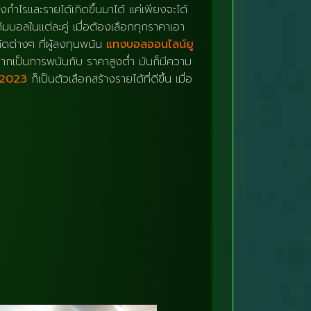
งกำไรและรายได้เกิดขึ้นมาได้ แค่เพียงจะได้
มบอลในแต่ละคู่ เมื่อต้องเลือกทุกราคาเอา
ดต่างๆ ที่ผู้ลงทุนพนัน
แทงบอลออนไลน์ยู
กเป็นการพนันกับ ราคาสูงต่ำ มันก็มีความ
ุด2023
ก็เป็นตัวเลือกสร้างรายได้ที่ดีขึ้น เมื่อ