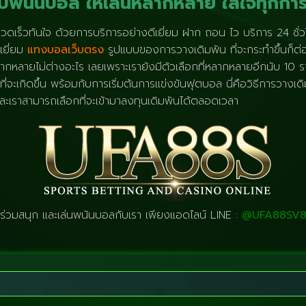
พนันบอล ให้เล่นหลากหลาย ใส่ใจทุกการเด
ดเร็วทันใจ ด้วยการบริการอย่างดีเยี่ยม ฝาก ถอน ไว บริการ 24 ชั่วโ
เยี่ยม
แทงบอลเว็บตรง
รูปแบบของการวางเดิมพัน ที่จะกระทำขึ้นก็ต่อเม
ากหลายไม่ต่างอะไร เลยเพราะเรายังมีตัวเลือกที่หลากหลายอีกนับ 10
่จะเกิดขึ้น พร้อมกับการเริ่มต้นการแข่งขันฟุตบอล นี่คือวิธีการวางเ
ละเราสามารถเลือกที่จะเข้ามาลงทุนเดิมพันได้ตลอดเวลา
ร่วมสนุก และเล่นพนันบอลกับเรา เพียงแอดไลน์ LINE :
@UFA88SV