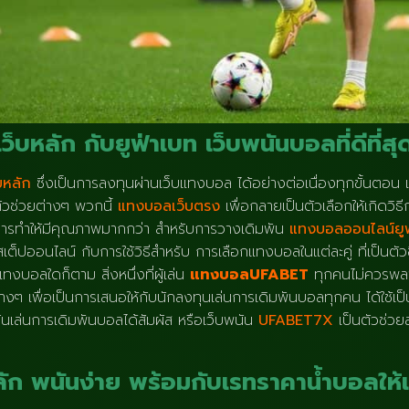
บหลัก กับยูฟ่าเบท เว็บพนันบอลที่ดีที่ส
บหลัก
ซึ่งเป็นการลงทุนผ่านเว็บแทงบอล ได้อย่างต่อเนื่องทุกขั้นตอน เป
ัวช่วยต่างๆ พวกนี้
แทงบอลเว็บตรง
เพื่อกลายเป็นตัวเลือกให้เกิดวิธ
การทำให้มีคุณภาพมากกว่า สำหรับการวางเดิมพัน
แทงบอลออนไลน์ยูฟ
็ปออนไลน์ กับการใช้วิธีสำหรับ การเลือกแทงบอลในแต่ละคู่ ที่เป็นตัวช
งบอลใดก็ตาม สิ่งหนึ่งที่ผู้เล่น
แทงบอลUFABET
ทุกคนไม่ควรพลาด
ต่างๆ เพื่อเป็นการเสนอให้กับนักลงทุนเล่นการเดิมพันบอลทุกคน ได้ใช้เป
ันเล่นการเดิมพันบอลได้สัมผัส หรือเว็บพนัน
UFABET7X
เป็นตัวช่วย
ก พนันง่าย พร้อมกับเรทราคาน้ำบอลให้เ