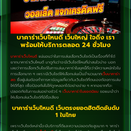
บาคาร่าเว็บไหนดี เว็บใหญ่ ใจถึง เรา
พร้อมให้บริการตลอด 24 ชั่วโมง
บาคาร่าเว็บไหนดี
แน่นอนว่าในการเล่นเลือกเว็บไซต์เป็นเรื่องที่ทำได้
ยากบาคาร่าเว็บไหนดี มาดูกันว่าจะมีเว็บไซต์ไหนที่น่าสนใจบ้าง บอก
เลยว่าการเลือกเว็บไซต์ในการเล่นบาคาร่าในยุคนี้ถือว่ามีความหนักใจใน
การเลือกมาก ๆ เพราะมีเว็บไซต์ให้เลือกเล่นเป็นจำนวนมาก
เว็บบาคาร่า
สด
ซึ่งผู้เล่นต้องทำการหาข้อมูลเกี่ยวกับเว็บไซต์ที่ตนเองต้องการเล่น
ให้ดีที่สุด เพื่อป้องกันไม่ให้ถูกหลอกได้อย่างง่าย ๆ หากอยากที่จะ
ปลอดภัยในการเล่นอย่างชัวร์ ๆ
เว็บบาคาร่าโนยอดนิยม
ขอแนะนำว่า
ให้เลือกเล่นเว็บไซต์ที่มีชื่อเสียง
บาคาร่าเว็บไหนดี เว็บตรงยอดฮิตติดอันดับ
1 ในไทย
เพราะเว็บไซต์เหล่านี้จะมีบริการที่ดีและความปลอดภัยสูงมาก ๆ าคาร่า