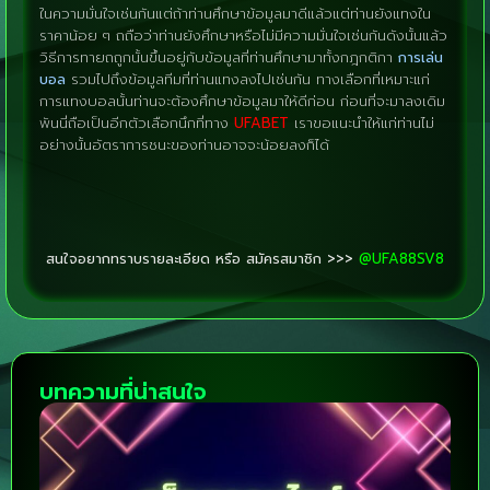
ในความมั่นใจเช่นกันแต่ถ้าท่านศึกษาข้อมูลมาดีแล้วแต่ท่านยังแทงใน
ราคาน้อย ๆ ถถือว่าท่านยังศึกษาหรือไม่มีความมั่นใจเช่นกันดังนั้นแล้ว
วิธีการทายถถูกนั้นขึ้นอยู่กับข้อมูลที่ท่านศึกษามาทั้งกฎกติกา
การเล่น
บอล
รวมไปถึงข้อมูลทีมที่ท่านแทงลงไปเช่นกัน ทางเลือกที่เหมาะแก่
การแทงบอลนั้นท่านจะต้องศึกษาข้อมูลมาให้ดีก่อน ก่อนที่จะมาลงเดิม
พันนี่ถือเป็นอีกตัวเลือกนึกที่ทาง
UFABET
เราขอแนะนำให้แก่ท่านไม่
อย่างนั้นอัตราการชนะของท่านอาจจะน้อยลงก็ได้
สนใจอยากทราบรายละเอียด หรือ สมัครสมาชิก >>>
@UFA88SV8
บทความที่น่าสนใจ