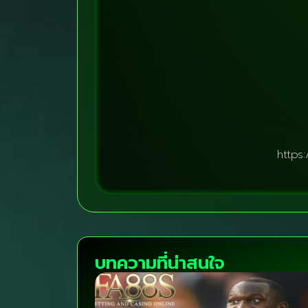
https
บทความที่น่าสนใจ