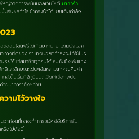
วัลใหญ่จากการพนันบอลเว็บไซต์
บาคาร่า
ณนั้นรับผลกำไรเข้ากระเป๋าได้แบบเต็มกำลัง
 2023
แทงบอลออนไลน์ฟรีได้เกิดมากมาย แถมยังแจก
วทางที่ดีของเราแทงบอลที่กำลังจะได้ใช้โปร
มอยให้แก่สมาชิกทุกคนได้เล่นกันซึ่งเล่นแทง
สิทธิและลักษณะเด่นๆล้นหลามแก่คุณคืนค่า
เต็ปเริ่มที่2คู่มีบอลเปิดให้เลือกพนัน
ค่ายบาคาร่าถึง5ค่าย
้ความไว้วางใจ
อนว่าก่อนที่เราจะทำการสมัครใช้บริการใน
หรือไม่ดังนี้