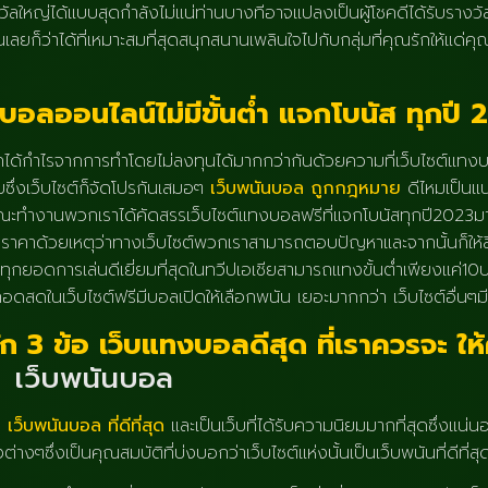
ลใหญ่ได้แบบสุดกำลังไม่แน่ท่านบางทีอาจแปลงเป็นผู้โชคดีได้รับราง
ลยก็ว่าได้ที่เหมาะสมที่สุดสนุกสนานเพลินใจไปกับกลุ่มที่คุณรักให้แด่คุ
อลออนไลน์ไม่มีขั้นต่ำ แจกโบนัส ทุกปี
สามารถได้กำไรจากการทำโดยไม่ลงทุนได้มากกว่ากันด้วยความที่เว็บไซต์
ยซึ่งเว็บไซต์ก็จัดโปรกันเสมอๆ
เว็บพนันบอล ถูกกฎหมาย
ดีไหมเป็นแน
นี้คณะทำงานพวกเราได้คัดสรรเว็บไซต์แทงบอลฟรีที่แจกโบนัสทุกปี2023มา
่องราคาด้วยเหตุว่าทางเว็บไซต์พวกเราสามารถตอบปัญหาและจากนั้นก็ให้
อดการเล่นดีเยี่ยมที่สุดในทวีปเอเชียสามารถแทงขั้นต่ำเพียงแค่10บาทส
ในเว็บไซต์ฟรีมีบอลเปิดให้เลือกพนัน เยอะมากกว่า เว็บไซต์อื่นๆมี
ก 3 ข้อ เว็บแทงบอลดีสุด ที่เราควรจะ ให
ก
เว็บพนันบอล ที่ดีที่สุด
และเป็นเว็บที่ได้รับความนิยมมากที่สุดซึ่งแน่น
่างๆซึ่งเป็นคุณสมบัติที่บ่งบอกว่าเว็บไซต์แห่งนั้นเป็นเว็บพนันที่ดีที่สุด