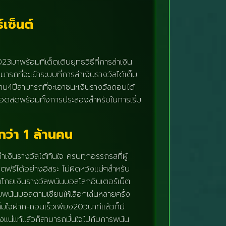
เซ็นต์
าพร้อมทีเด็ดเดินยุทธวิธีที่การล่าเงิน
รถที่จะเข้าระบบที่การล่าเงินรางวัลได้เต็ม
นาน4ปีสามารถที่จะเอาชนะเงินรางวัลถอนได้
ยทอดสดพร้อมทั้งการประลองสำหรับในการเริ่ม
ว่า 1 ล้านคน
งินรางวัลได้ทันใจ ครบทุกอรรถรสที่ผู้
ีได้อย่างอิสระ ไม่ผิดหวังแน่ๆสำหรับ
อบโกยเงินรางวัลพนันบอลโลกอินเตอร์เน็ต
บพนันบอลตามเซียนให้เลือกเล่นหลายครั้ง
็มใจฝาก-ถอนเร็วเพียง20วินาทีแล้วก็มี
ย่างแน่แท้แล้วก็สามารถมั่นใจไปกับการพนัน