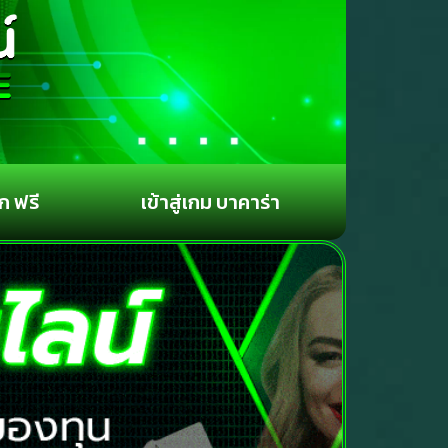
ก ฟรี
เข้าสู่เกม บาคาร่า