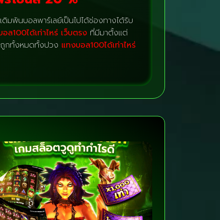
เดิมพันบอลพาร์เลย์เป็นไปได้ช่องทางได้รับ
อล100ได้เท่าไหร่ เว็บตรง
ที่มีมาตั้งแต่
่ถูกทั้งหมดทั้งปวง
แทงบอล100ได้เท่าไหร่