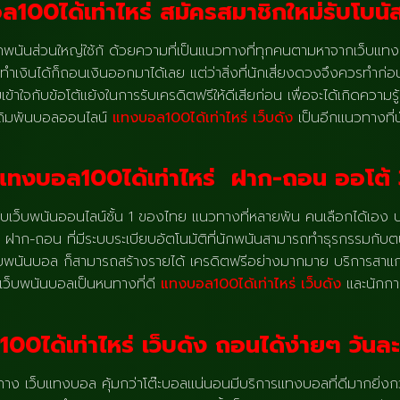
100ได้เท่าไหร่ สมัครสมาชิกใหม่รับโบน
นักพนันส่วนใหญ่ใช้กั ด้วยความที่เป็นแนวทางที่ทุกคนตามหาจากเว็บแท
ำเงินได้ก็ถอนเงินออกมาได้เลย แต่ว่าสิ่งที่นักเสี่ยงดวงจึงควรทำก่
ใจกับข้อโต้แย้งในการรับเครดิตฟรีให้ดีเสียก่อน เพื่อจะได้เกิดความรู้
รเดิมพันบอลออนไลน์
แทงบอล100ได้เท่าไหร่ เว็บดัง
เป็นอีกแนวทางที่น
 แทงบอล100ได้เท่าไหร่ ฝาก-ถอน ออโต้ 3
ับเว็บพนันออนไลน์ชั้น 1 ของไทย แนวทางที่หลายพัน
คนเลือกได้เอง บ
ร ฝาก-ถอน ที่มีระบบระเบียบอัตโนมัติที่นักพนันสามารถทำธุรกรรมกับต
็บพนันบอล ก็สามารถสร้างรายได้ เครดิตฟรีอย่างมากมาย บริการสาแก
 เว็บพนันบอลเป็นหนทางที่ดี
แทงบอล100ได้เท่าไหร่ เว็บดัง
และนักการ
0ได้เท่าไหร่ เว็บดัง ถอนได้ง่ายๆ วันละ
ง เว็บแทงบอล คุ้มกว่าโต๊ะบอลแน่นอนมีบริการแทงบอลที่ดีมากยิ่งกว่า