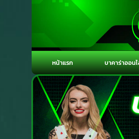
หน้าแรก
บาคาร่าออนไ