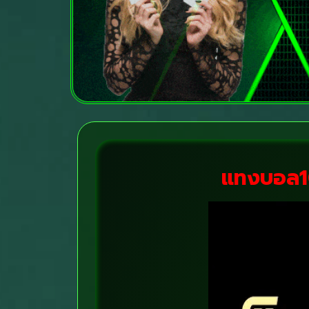
แทงบอล100