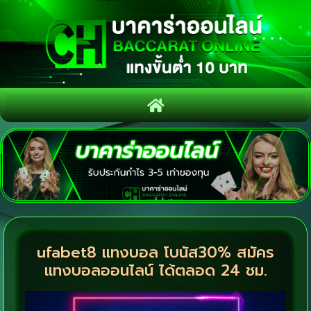
ufabet8 แทงบอล โบนัส30% สมัคร
แทงบอลออนไลน์ ได้ตลอด 24 ชม.