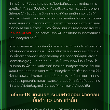
ทำการวิเคราะห์ข้อมูลและข่าวสารเกี่ยวกับทีมบอล สถานะนักเตะ การ
สูญเสียสำคัญ และปัจจัยอื่น ๆ ที่อาจมีผลต่อผลการแข่งขัน นอกจาก
นี้ยังควรใช้เครื่องมือการวิเคราะห์ทางสถิติและเทคนิคการวางบิลให้
เหมาะสม เพื่อเพิ่มโอกาสในการทำนายผลบอลที่ถูกต้องในบอลชุดของ
คุณการเล่นบอลชุดอาจจะมีความเสี่ยงสูง แต่หากคุณมีความรอบคอบ
ในการวิเคราะห์และทำความเข้าใจเกี่ยวกับทีมบอลและตลาดการเดิมพัน
แทงบอล UFABET
คุณอาจสามารถเพิ่มโอกาสในการรับรางวัลในการ
แทงบอลชุดได้มากขึ้น
การแทงบอลชุดเป็นทางเลือกที่น่าสนใจสำหรับนักพนัน โดยมีโอกาสทำ
กำไรสูงกว่าการแทงบอลแบบอื่น แต่ก็มาพร้อมกับความเสี่ยงที่ไม่ต่ำ
นัก เนื่องจากต้องทายผลถูกต้องในคู่บอลมากกว่าหนึ่งคู่ในบิลเดียว
หากทายผิดคู่ใดคู่หนึ่ง ก็จะส่งผลให้บิลนั้นแพ้ทันทีดังนั้นวันนี้เราจะนำ
เสนอเทคนิคเพื่อช่วยเพิ่มโอกาสในการแทงบอลชุดการวิเคราะห์ทีมและ
ผลฉบับก่อนที่คุณจะวางเดิมพันในบอลชุดใด ๆ ควรทำการวิเคราะห์ทีม
ที่จะลงเดิมพันอย่างละเอียด รวมถึงสถิติการแข่งขันที่ผ่านมา ผลการ
แข่งขันล่าสุดของทีม และสภาพสมรรถนะของนักเตะในทีมทั้งสอง การ
ทำความเข้าใจในข้อมูลเหล่านี้จะช่วยให้คุณทายผลได้แม่นยำขึ้น
ufabet8 แทงบอล ระบบฝากถอน ฝากถอน
ขั้นต่ำ 10 บาท เท่านั้น
การระดมสมองอย่าพึ่งพอใจกับความรู้เรื่องฟุตบอลของคุณเท่านั้น