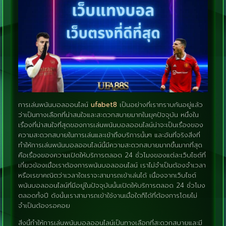
การเล่นพนันบอลออนไลน์
ufabet8
เป็นอย่างที่เราทราบกันอยู่แล้ว
ว่าเป็นทางเลือกที่น่าสนใจและสะดวกสบายมากในยุคปัจจุบัน หนึ่งใน
เรื่องที่น่าสนใจที่สุดของการเล่นพนันบอลออนไลน์น่าจะเป็นเรื่องของ
ความสะดวกสบายในการเล่นและเข้าถึงบริการนั้นๆ และอันที่จริงสิ่งที่
ทำให้การเล่นพนันบอลออนไลน์นี้มีความสะดวกสบายมากขึ้นมากที่สุด
คือเรื่องของความเปิดให้บริการตลอด 24 ชั่วโมงของแต่ละเว็บไซต์ที่
เกี่ยวข้องเมื่อเราต้องการพนันบอลออนไลน์ เราไม่จำเป็นต้องจำเวลา
หรือเรขาคณิตว่าเวลาใดเราจะสามารถเข้าเล่นได้ เนื่องจากเว็บไซต์
พนันบอลออนไลน์ที่มีอยู่ในปัจจุบันนั้นเปิดให้บริการตลอด 24 ชั่วโมง
ตลอดทั้งปี ดังนั้นเราสามารถเข้าใช้งานเมื่อใดก็ได้ที่ต้องการโดยไม่
จำเป็นต้องรอคอย
สิ่งนี้ทำให้การเล่นพนันบอลออนไลน์เป็นทางเลือกที่สะดวกสบายและมี