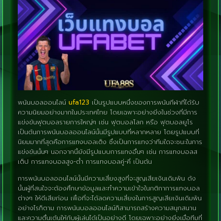
พนันบอลออนไลน์
ufa123
เป็นรูปแบบหนึ่งของการพนันกีฬาที่ได้รับ
ความนิยมอย่างมากในประเทศไทย โดยเฉพาะอย่างยิ่งในช่วงที่มีการ
แข่งขันฟุตบอลรายการใหญ่ๆ เช่น ฟุตบอลโลก หรือ ฟุตบอลยูโร
เป็นต้นการพนันบอลออนไลน์นั้นมีรูปแบบที่หลากหลาย โดยรูปแบบที่
นิยมมากที่สุดคือการแทงบอลเต็ง ซึ่งเป็นการแทงว่าทีมใดจะชนะในการ
แข่งขันนั้นๆ นอกจากนี้ยังมีรูปแบบการแทงอื่นๆ เช่น การแทงบอลส
เต็ป การแทงบอลสูง-ต่ำ การแทงบอลคู่-คี่ เป็นต้น
การพนันบอลออนไลน์นั้นมีความเสี่ยงสูงที่จะสูญเสียเงินเดิมพัน ดัง
นั้นผู้ที่สนใจจะต้องศึกษาข้อมูลและทำความเข้าใจในกติกาการแทงบอล
ต่างๆ ให้ดีเสียก่อน เพื่อที่จะได้ลดความเสี่ยงในการสูญเสียเงินเดิมพัน
อย่างไรก็ตาม การพนันบอลออนไลน์ก็สามารถสร้างความสนุกสนาน
และความตื่นเต้นให้กับผู้เล่นได้เป็นอย่างดี โดยเฉพาะอย่างยิ่งเมื่อทีมที่