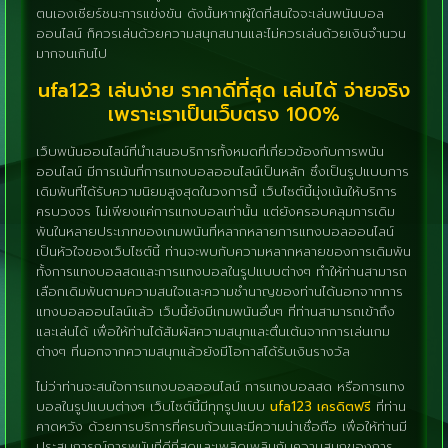
ตนเองเชียร์ชนะการแข่งขัน ดังนั้นหากผู้ใดที่สนใจจะเล่นพนันบอล
ออนไลน์ ก็ควรเล่นด้วยความสนุกสนานและไม่ควรเล่นด้วยเงินจำนวน
มากจนเกินไป
ufa123 เล่นง่าย ราคาดีที่สุด เล่นได้ จ่ายจริง
เพราะเราเป็นเว็บตรง 100%
เว็บพนันออนไลน์ที่นำเสนอบริการทั้งหมดที่เกี่ยวข้องกับการพนัน
ออนไลน์ มีการเน้นที่การแทงบอลออนไลน์เป็นหลัก ซึ่งเป็นรูปแบบการ
เดิมพันที่ได้รับความนิยมสูงสุดในวงการนี้ เว็บไซต์นี้มุ่งเน้นให้บริการ
ครบวงจร ไม่เพียงแค่การแทงบอลเท่านั้น แต่ยังครอบคลุมการเดิม
พันในหลายประเภทของเกมพนันที่หลากหลายการแทงบอลออนไลน์
เป็นหัวใจของเว็บไซต์นี้ ท่านจะพบกับความหลากหลายของการเดิมพัน
ทั้งการแทงบอลสดและการแทงบอลในรูปแบบต่างๆ ทำให้ท่านสามารถ
เลือกเดิมพันตามความสนใจและความชำนาญของท่านได้นอกจากการ
แทงบอลออนไลน์แล้ว เว็บนี้ยังมีเกมพนันอื่นๆ ที่ท่านสามารถเข้าถึง
และเล่นได้ เพื่อให้ท่านได้สัมผัสความสนุกและตื่นเต้นจากการเล่นเกม
ต่างๆ ที่นอกจากความสนุกแล้วยังมีโอกาสได้รับเงินรางวัล
ไม่ว่าท่านจะสนใจการแทงบอลออนไลน์ การแทงบอลสด หรือการแทง
บอลในรูปแบบต่างๆ เว็บไซต์นี้มีทุกรูปแบบ
ufa123 เครดิตฟรี
ที่ท่าน
คาดหวัง ด้วยการบริการที่ครบถ้วนและมีความน่าเชื่อถือ เพื่อให้ท่านมี
ประสบการณ์การพนันที่ดีที่สุดและเพลิดเพลินกับความสนุกของการ