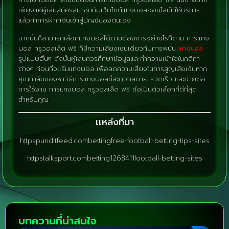
เพียงแค่ผู้เล่นสมัครสมาชิกกับเว็บไซต์แทงบอลออนไลน์ที่ให้บริการ
แล้วทำการฝากเงินเข้าสู่บัญชีของตนเอง
จากนั้นก็สามารถเลือกแทงบอลได้ตามต้องการอย่างไรก็ตาม การแทง
บอล ทรูวอลเล็ต ฟรี ก็มีความเสี่ยงเช่นเดียวกับการพนัน
แทงบอล
รูปแบบอื่นๆ ดังนั้นผู้เล่นควรศึกษาข้อมูลและทำความเข้าใจในกติกา
ต่างๆ ก่อนที่จะเริ่มแทงบอล เพื่อลดความเสี่ยงในการสูญเสียเงินหาก
คุณกำลังมองหาวิธีการแทงบอลที่สะดวกสบาย รวดเร็ว และง่ายต่อ
การใช้งาน การแทงบอล ทรูวอลเล็ต ฟรี ถือเป็นตัวเลือกที่ดีที่สุด
สำหรับคุณ
เเหล่งที่มา
httpspunditfeed.combettingfree-football-betting-tips-sites
httpstalksport.combetting1268411football-betting-sites
บทความที่น่าสนใจ