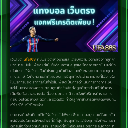
เว็บไซต์
ufa169
ที่มีประวัติยาวนานและได้รับความไว้วางใจจากลูกค้า
มากมาย นั้นไม่เพียงแต่เน้นในด้านความสนุกและโชคลาภเท่านั้น แต่ยัง
เน้นในการให้บริการคืนกำไรแก่ลูกค้าเป็นส่วนหนึ่งของความขอบคุณ
ทางเราเข้าใจถึงความสำคัญของการมีลูกค้าประจำมากมายที่ไว้วางใจ
ในบริการของเราการคืนกำไรไม่เพียงเป็นการดำเนินการทางการเงิน
แต่เป็นการแสดงความขอบคุณที่จริงจังต่อลูกค้าทุกท่านที่ได้ทำการ
เดิมพันกับเราอย่างต่อเนื่อง นอกจากนี้ เรายังให้บริการทำรายการ
ถอนเงินได้อย่างสะดวกและรวดเร็ว ทำให้ลูกค้าสามารถเพลิดเพลินกับ
กำไรที่ได้มาได้โดยง่าย
ทุกการเดิมพันที่เราเปิดให้บริการไม่เพียงเพื่อความสนุกและดีใจเท่านั้น
แต่ยังเน้นในการให้ผลลัพธ์ที่ดีที่สุด ซึ่งลูกค้าจะได้รับทุกครั้งที่พวกเขา
ตัดสินใจที่จะลงทุนกับเรา เรายินดีที่จะให้ข้อมูลและวิธีการเล่นต่างๆ ที่