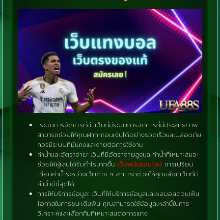
ระบบการจัดการที่ดี: เว็บที่มีระบบการจัดการที่มีประสิทธิภาพ
สามารถช่วยให้คุณฝาก-ถอนเงินได้อย่างรวดเร็วและปลอดภัย
ควรมีระบบที่มั่นคงและง่ายต่อการใช้งาน
ค่าน้ำและอัตราจ่าย: เว็บที่มีอัตราจ่ายสูงและค่าน้ำที่เหมาะสมจะ
ช่วยให้ผู้เล่นได้รับกำไรมากขึ้น
เว็บพนันออนไลน์
การเปรียบ
เทียบค่าน้ำระหว่างเว็บต่าง ๆ สามารถช่วยให้คุณเลือกเว็บที่มี
ค่าน้ำดีที่สุดได้
การให้บริการข้อมูล: เว็บที่ให้บริการข้อมูลและผลบอลด่วนเพิ่ม
โอกาสในการชนะเดิมพัน คุณสามารถใช้ข้อมูลเหล่านี้ในการ
วิเคราะห์และเลือกทีมที่เหมาะสมต่อการแทง