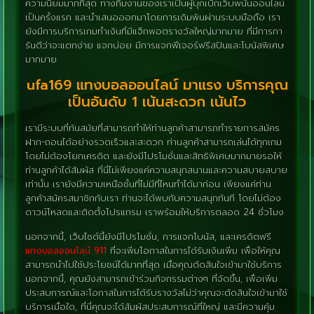
ความนิยมมากที่สุด ทางทีมงานของเราเป็นผู้บุกเบิกเว็บพนันออนไลน์
เป็นครั้งแรก และนำเสนอออกมาโดยการเดิมพันผ่านระบบมือถือ เรา
ยังมีการบริการเกมทำเงินที่มีแจ็กพอตรางวัลใหญ่มากมาย ที่มีการกา
รันตีว่าจะแตกง่าย แจกบ่อย มีการแจกฟีเจอร์ฟรีสปินและโบนัสพิเศษ
มากมาย
ufa169 แทงบอลออนไลน์ มาแรง บริการคุณ
เป็นอันดับ 1 เน้นสะดวก เน้นไว
เรามีระบบที่ทันสมัยที่สามารถทำให้ท่านลูกค้าสามารถทำรายการสมัคร
ฝาก-ถอนได้อย่างรวดเร็วและสะดวก ท่านลูกค้าสามารถเล่นได้ทุกเกม
โดยไม่ต้องโยกเครดิต และยังมีโปรโมชั่นและสิทธิพิเศษมากมายรอให้
ท่านลูกค้าได้สัมผัส ที่นี่ไม่เพียงแค่ความสนุกสนานและความสบายสบาย
เท่านั้น เรายังมีความเหนือชั้นที่ไม่มีที่ไหนทำได้มาก่อน เพียงแค่ท่าน
ลูกค้าสมัครสมาชิกกับเรา ท่านจะได้พบกับความสนุกทันที โดยไม่ต้อง
ดาวน์โหลดและติดตั้งโปรแกรม เราพร้อมให้บริการตลอด 24 ชั่วโมง
นอกจากนี้, เว็บไซต์นี้ยังมีโปรโมชั่น, การแจกโบนัส, และเครดิตฟรี
แทงบอลออนไลน์ 911
ที่จะเพิ่มโอกาสในการได้รับเงินเพิ่ม เพื่อให้คุณ
สามารถนำไปใช้ประโยชน์ได้มากที่สุด เมื่อคุณตัดสินใจเข้ามาใช้บริการ
นอกจากนี้, คุณยังสามารถเข้าร่วมกิจกรรมต่างๆ ที่จัดขึ้น, เพื่อเพิ่ม
ประสบการณ์และโอกาสในการได้รับรางวัลไม่ว่าคุณจะตัดสินใจเข้ามาใช้
บริการเมื่อใด, ที่นี่คุณจะได้สัมผัสประสบการณ์ที่ใหญ่ และมีความคุ้ม