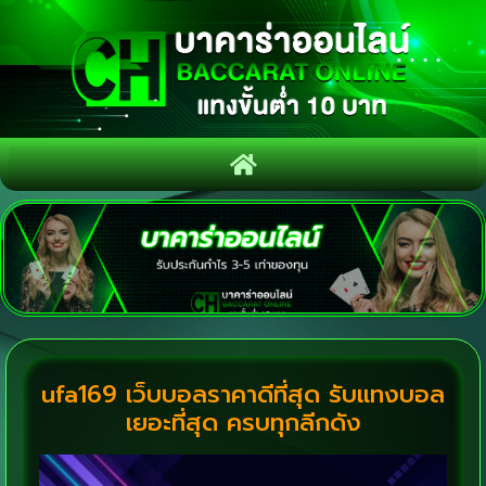
ufa169 เว็บบอลราคาดีที่สุด รับแทงบอล
เยอะที่สุด ครบทุกลีกดัง