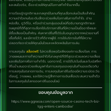
และสนใจจริง, ซึ่งจะช่วยให้คุณมีโอกาสทำกำไรมากขึ้น.
การเรียนรู้กฎกติกาและกลยุทธ์ในเกมที่คุณเลือกเล่นเป็นสิ่งสำคัญ.
ความเข้าใจเกมในระดับลึกจะช่วยเพิ่มโอกาสในการทำกำไร. อ่าน
หนังสือ, ดูวิดีโอ, หรือเข้าร่วมกลุ่มออนไลน์ที่อธิบายกฎกติกาและ
กลยุทธ์ที่ดีที่สุดการเลือกใช้บริการคาสิโนที่มีความเป็นมืออาชีพและ
มีชื่อเสียงเป็นสำคัญ. ค้นหาคาสิโนที่ได้รับใบอนุญาตจากหน่วยงานที่
เชื่อถือได้, และมีการรีวิวที่ดีจากผู้ใช้. การใช้บริการในที่ที่มีความ
ปลอดภัยจะช่วยให้คุณมั่นใจและเพลิดเพลินในการเล่น.
การลงทุนใน
สล็อตฟรี
ไม่ควรพึงพอใจเพียงแค่การเสี่ยงโชค. การ
วางแผนและการทำความเข้าใจในกลยุทธ์ที่ดีที่สุดจะช่วยลดความเสี่ยง
และเพิ่มโอกาสในการทำกำไร. นอกจากนี้, การใช้โปรโมชั่นและโบนัสที่คา
สิโนนำเสนอจะช่วยเพิ่มมูลค่าในการลงทุนของคุณในทำนองเดียวกับ
การลงทุนในตลาดการเงิน, การลงทุนในคาสิโนต้องมีความระมัดระวัง.
เรียนรู้, วางแผน, และใช้ความรู้สึกทางการเงินเพื่อประสบความสำเร็จ
ในการลงทุนในโลกของคาสิโนออนไลน์
ขอบคุณข้อมูลจาก
https://www.ggrasia.com/open-source-casino-tech-biz-
tgg-enters-cambodia/