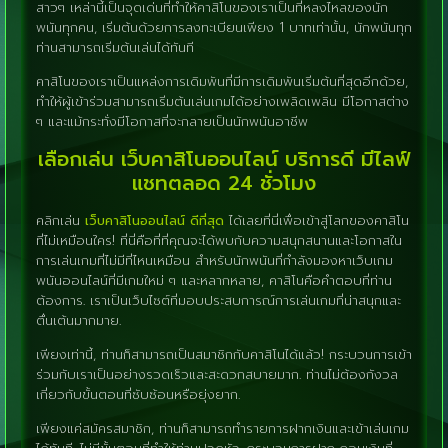
สาวๆ เหล่านี้เป็นจุดเด่นที่ทำให้คาสิโนของเราเป็นที่หลงไหลของนัก
พนันทุกคน, เริ่มต้นด้วยการลงทะเบียนเพียง 1 บาทเท่านั้น, นักพนันทุก
ท่านสามารถเริ่มต้นเล่นได้ทันที
คาสิโนของเราเป็นแหล่งการเดิมพันที่มีการเดิมพันเริ่มต้นที่สุดอีกด้วย,
ทำให้ผู้เข้าร่วมสามารถเริ่มต้นเล่นเกมได้อย่างเพลิดเพลิน มีโอกาสต่าง
ๆ และแม้กระทั่งมีโอกาสที่จะกลายเป็นนักพนันอาชีพ
เลือกเล่น เว็บคาสิโนออนไลน์ บริการดี มีไลฟ์
แชทตลอด 24 ชั่วโมง
คลิกเล่น
เว็บคาสิโนออนไลน์ ดีที่สุด
ได้เลยที่นี่เพื่อเข้าสู่โลกของคาสิโน
ที่ไม่เหมือนใคร! ที่นี่คือที่ที่คุณจะได้พบกับความสนุกสนานและโอกาสใน
การเล่นเกมที่ไม่มีที่ไหนเหมือน สำหรับนักพนันที่กำลังมองหาเว็บเกม
พนันออนไลน์ที่มีเกมใหม่ ๆ และหลากหลาย, คาสิโนคือคำตอบที่ท่าน
ต้องการ. เราเป็นเว็บไซต์ที่มอบประสบการณ์การเล่นเกมที่น่าสนุกและ
ตื่นเต้นมากมาย.
เพียงเท่านี้, ท่านก็สามารถเป็นสมาชิกกับคาสิโนได้แล้ว! กระบวนการเข้า
ร่วมกับเราเป็นอย่างรวดเร็วและสะดวกสบายมาก. ท่านไม่ต้องกังวล
เกี่ยวกับขั้นตอนที่ซับซ้อนหรือยุ่งยาก.
เพียงแค่สมัครสมาชิก, ท่านก็สามารถทำรายการฝากเงินและเข้าเล่นเกม