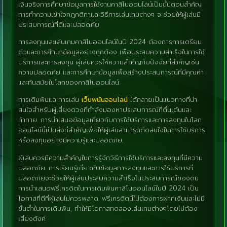
เงินจริงการศึกษาข้อมูลการใช้งานคาสิโนออนไลน์เป็นขั้นตอนสำคัญ
การทำความเข้าใจกฎกติกาและวิธีการเล่นเกมต่างๆ จะช่วยให้ผู้เล่นมี
ประสบการณ์ที่ดีและปลอดภัย
การลงทุนและเล่นเกมคาสิโนออนไลน์ในปี 2024 ต้องการการเตรียม
ตัวและการศึกษาข้อมูลอย่างถูกต้อง เพื่อประสบความสำเร็จในการใช้
บริการและการลงทุน ผู้เล่นควรให้ความสำคัญกับปัจจัยที่สำคัญเช่น
ความปลอดภัย และการศึกษาข้อมูลเพื่อสร้างประสบการณ์ที่มีคุณค่า
และทันสมัยในโลกของคาสิโนออนไลน์
การเดิมพันและการเล่น
เว็บพนันออนไลน์
ได้กลายเป็นแนวทางที่น่า
สนใจสำหรับผู้เสี่ยงดวงที่กำลังมองหาประสบการณ์ที่ตื่นเต้นและ
ท้าทาย. การนำเสนอข้อมูลเกี่ยวกับการใช้บริการและการลงทุนในโลก
ออนไลน์นี้เป็นสิ่งที่สำคัญเพื่อให้ผู้เล่นสามารถตัดสินใจในการใช้บริการ
หรือลงทุนอย่างมีความรู้และปลอดภัย.
ผู้เล่นควรมีความสำคัญในการรู้จักวิธีการใช้บริการและลงทุนที่มีความ
ปลอดภัย. การเรียนรู้เกี่ยวกับข้อมูลการลงทุนและการใช้บริการที่
ปลอดภัยจะช่วยให้ผู้เล่นประสบความสำเร็จในประสบการณ์ของตน
การนำเสนอฟรีเครดิตในการเดิมพันคาสิโนออนไลน์ในปี 2024 เป็น
โอกาสที่ดีที่ผู้เล่นไม่ควรพลาด. ฟรีเครดิตนี้ไม่ต้องการฝากเงินและไม่มี
ขั้นต่ำในการเดิมพัน, ทำให้มีโอกาสทดลองเล่นเกมต่างๆโดยไม่ต้อง
เสี่ยงตังค์