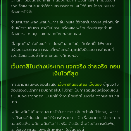
ได้ทันที. ไม่มีขั้นตอนที่ทำให้ท่านปวดหัว. กระบวนการฝาก-ถอนเงินที่
รวดเร็วและทันสมัยทำให้ท่านสามารถถอนเงินได้ทันทีเมื่อคุณชนะและ
ต้องการใช้เงิน.
ท่านสามารถเพลิดเพลินกับการเล่นเกมและใช้เวลาในความสนุกได้ทันทีที่
ท่านเข้าร่วมกับเรา. คาสิโนนี้ครบเครื่องและพร้อมต้อนรับทุกท่านที่
ต้องการลองสนุกและทดลองโชคของตนเอง
เมื่อคุณตัดสินใจที่จะเข้ามาเล่นพนันออนไลน์, เว็บไซต์นี้ไม่เพียงแค่
สร้างประสบการณ์การเล่นที่เพลิดเพลิน, แต่ยังมีระบบการทำงานที่
รวดเร็วและแม่นยำที่หลายคนต่างก็คาดหวัง
เว็บคาสิโนต่างประเทศ แจกจริง จ่ายจริง ถอน
เงินไวที่สุด
การเข้ามาเล่นพนันออนไลน์ใน
เว็บคาสิโนออนไลน์ เว็บตรง
นี้คุณจะไม่
ต้องรอเงินเข้าทุกรอบอีกต่อไป, ไม่ว่าจะเป็นการถอนเงินหรือเติมเงิน
ระบบของเราถูกออกแบบมาให้ทำงานโดยอัตโนมัติที่สะดวกและสะบาย
มาก
เพลิดเพลินไปกับความสบายใจในการถอนเงินอย่างไม่มีกังวล, เพราะ
เรามีระบบที่ทันสมัยและทำให้การทำรายการเป็นเรื่องง่าย ๆ ไม่ว่าคุณจะ
ถอนเงินเพื่อเพลิดเพลินกับกำไรหรือเติมเงินเพื่อเริ่มต้นการเดิมพัน,
เรามั่นใจว่าคุณจะไม่พบปัญหาใด ๆ ในขั้นตอนนี้