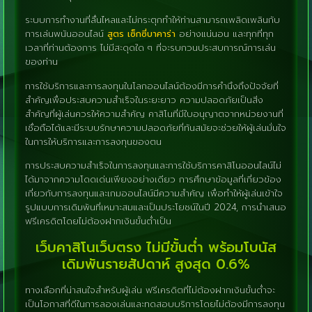
ระบบการทำงานที่ลื่นไหลและไม่กระตุกทำให้ท่านสามารถเพลิดเพลินกับ
การเล่นพนันออนไลน์
สูตร เซ็กซี่บาคาร่า
อย่างแน่นอน และทุกที่ทุก
เวลาที่ท่านต้องการ ไม่มีสะดุดใด ๆ ที่จะรบกวนประสบการณ์การเล่น
ของท่าน
การใช้บริการและการลงทุนในโลกออนไลน์ต้องมีการคำนึงถึงปัจจัยที่
สำคัญเพื่อประสบความสำเร็จในระยะยาว ความปลอดภัยเป็นสิ่ง
สำคัญที่ผู้เล่นควรให้ความสำคัญ คาสิโนที่มีใบอนุญาตจากหน่วยงานที่
เชื่อถือได้และมีระบบรักษาความปลอดภัยที่ทันสมัยจะช่วยให้ผู้เล่นมั่นใจ
ในการให้บริการและการลงทุนของตน
การประสบความสำเร็จในการลงทุนและการใช้บริการคาสิโนออนไลน์ไม่
ได้มาจากความโดดเด่นเพียงอย่างเดียว การศึกษาข้อมูลที่เกี่ยวข้อง
เกี่ยวกับการลงทุนและเกมออนไลน์มีความสำคัญ เพื่อทำให้ผู้เล่นเข้าใจ
รูปแบบการเดิมพันที่เหมาะสมและเป็นประโยชน์ในปี 2024, การนำเสนอ
ฟรีเครดิตโดยไม่ต้องฝากเงินขั้นต่ำเป็น
เว็บคาสิโนเว็บตรง ไม่มีขั้นต่ำ พร้อมโบนัส
เดิมพันรายสัปดาห์ สูงสุด 0.6%
ทางเลือกที่น่าสนใจสำหรับผู้เล่น ฟรีเครดิตที่ไม่ต้องฝากเงินขั้นต่ำจะ
เป็นโอกาสที่ดีในการลองเล่นและทดสอบบริการโดยไม่ต้องมีการลงทุน