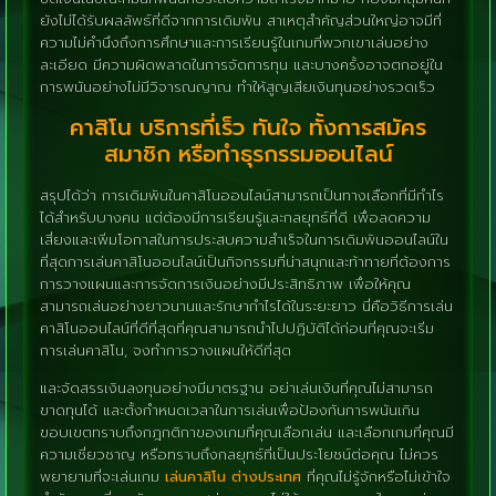
ยังไม่ได้รับผลลัพธ์ที่ดีจากการเดิมพัน สาเหตุสำคัญส่วนใหญ่อาจมีที่
ความไม่คำนึงถึงการศึกษาและการเรียนรู้ในเกมที่พวกเขาเล่นอย่าง
ละเอียด มีความผิดพลาดในการจัดการทุน และบางครั้งอาจตกอยู่ใน
การพนันอย่างไม่มีวิจารณญาณ ทำให้สูญเสียเงินทุนอย่างรวดเร็ว
คาสิโน บริการที่เร็ว ทันใจ ทั้งการสมัคร
สมาชิก หรือทำธุรกรรมออนไลน์
สรุปได้ว่า การเดิมพันในคาสิโนออนไลน์สามารถเป็นทางเลือกที่มีกำไร
ได้สำหรับบางคน แต่ต้องมีการเรียนรู้และกลยุทธ์ที่ดี เพื่อลดความ
เสี่ยงและเพิ่มโอกาสในการประสบความสำเร็จในการเดิมพันออนไลน์ใน
ที่สุดการเล่นคาสิโนออนไลน์เป็นกิจกรรมที่น่าสนุกและท้าทายที่ต้องการ
การวางแผนและการจัดการเงินอย่างมีประสิทธิภาพ เพื่อให้คุณ
สามารถเล่นอย่างยาวนานและรักษากำไรได้ในระยะยาว นี่คือวิธีการเล่น
คาสิโนออนไลน์ที่ดีที่สุดที่คุณสามารถนำไปปฏิบัติได้ก่อนที่คุณจะเริ่ม
การเล่นคาสิโน, จงทำการวางแผนให้ดีที่สุด
และจัดสรรเงินลงทุนอย่างมีมาตรฐาน อย่าเล่นเงินที่คุณไม่สามารถ
ขาดทุนได้ และตั้งกำหนดเวลาในการเล่นเพื่อป้องกันการพนันเกิน
ขอบเขตทราบถึงกฎกติกาของเกมที่คุณเลือกเล่น และเลือกเกมที่คุณมี
ความเชี่ยวชาญ หรือทราบถึงกลยุทธ์ที่เป็นประโยชน์ต่อคุณ ไม่ควร
พยายามที่จะเล่นเกม
เล่นคาสิโน ต่างประเทศ
ที่คุณไม่รู้จักหรือไม่เข้าใจ