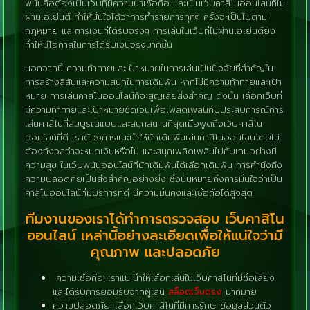
พนันคือต้องเป็นเว็บที่มีความน่าเชื่อถือ และเป็นเว็บคาสิโนออนไลน์ที่ไม่
ผ่านเอเย่นต์ ทำให้มั่นใจได้ว่าการทำรายการทุกๆ ครั้งจะเป็นไปตาม
กฎหมาย และการเงินที่ได้รับจริงๆ การเล่นในเว็บที่ไม่ผ่านเอเย่นต์ยัง
ทำให้มีโอกาสในการได้รับเงินจริงมากขึ้น
นอกจากนี้ ความท้าทายและเป้าหมายในการเล่นเป็นปัจจัยที่สำคัญใน
การสร้างสีสันและความสนุกในการเดิมพัน หากไม่มีความท้าทายและเป้า
หมาย การเล่นคาสิโนออนไลน์ก็จะสูญเสียสิ่งสำคัญ ดังนั้น เลือกเว็บที่
มีความท้าทายและเป้าหมายชัดเจนเพื่อเพลิดเพลินกับประสบการณ์การ
เล่นคาสิโนที่สมบูรณ์แบบและสนุกสนานที่สุดเมื่อพูดถึงเว็บคาสิโน
ออนไลน์ที่ดี เราต้องการแนะนำให้นักเดิมพันเล่นคาสิโนออนไลน์โดยไม่
ต้องกังวลว่าจะหมดเงินหรือไม่ และสนุกเพลิดเพลินไปกับเกมอย่างมี
ความสุข ในเว็บพนันออนไลน์ที่นักเดิมพันได้เลือกเดิมพัน การคำนึงถึง
ความปลอดภัยเป็นสิ่งสำคัญอย่างยิ่ง ซึ่งนั่นหมายถึงการมั่นใจว่าเป็น
คาสิโนออนไลน์ที่มีบริการที่ดี มีความมั่นคงและเชื่อถือได้สูงสุด
ทีมงานของเราได้ทำการตรวจสอบ เว็บคาสิโน
ออนไลน์ เหล่านี้อย่างละเอียดเพื่อให้แน่ใจว่ามี
คุณภาพ และปลอดภัย
ความเชื่อถือ: เราแนะนำให้เลือกเล่นในเว็บคาสิโนที่มีชื่อเสียง
และได้รับการยอมรับจากผู้เล่น
สล็อตเว็บตรง
มากมาย
ความปลอดภัย: เลือกเว็บคาสิโนที่มีการรักษาข้อมูลส่วนตัว