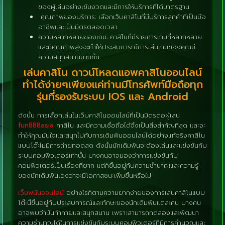
ของผู้เล่นอย่างเข้มงวดและมีการให้บริการที่ได้มาตรฐาน
คุณภาพของบริการ: เลือกเว็บคาสิโนที่มีบริการลูกค้าที่เป็นมือ
อาชีพและเป็นมิตรตลอดเวลา
ความหลากหลายของเกม: คาสิโนที่มีรายการเกมที่หลากหลาย
และมีคุณภาพสูงจะทำให้ประสบการณ์การเล่นเกมของคุณมี
ความสนุกสนานมากขึ้น
เล่นคาสิโน ดาวน์โหลดแอพคาสิโนออนไลน์
ทำได้ง่ายๆเพียงแค่ท่านมีโทรศัพท์มือถือทุก
รุ่นที่รองรับระบบ IOS และ Android
ดังนั้น การเลือกเล่นในเว็บคาสิโนออนไลน์ที่เป็นมิตรต่อผู้เล่น
fun888asia
คาสิโน และมีความเชื่อถือได้จึงเป็นสิ่งสำคัญที่สุด และจะ
ทำให้คุณมั่นใจและสนุกไปกับการเดิมพันออนไลน์ได้อย่างแท้จริงคาสิโน
แบบโต๊ะไม่มีการถ่ายทอดสด ดังนั้นนักเดิมพันจะต้องเล่นและแข่งขันกับ
ระบบคอมพิวเตอร์เท่านั้น บางคนอาจมองว่าการแข่งขันกับ
คอมพิวเตอร์เป็นเรื่องที่ยาก แต่ก็ขึ้นอยู่กับความชำนาญและความรู้
ของนักเดิมพันเองว่าจะมีโอกาสชนะเพิ่มขึ้นหรือไม่
เว็บพนันออนไลน์
อย่างไรก็ตามความยากง่ายของการเล่นคาสิโนแบบ
โต๊ะนี้ขึ้นอยู่กับประสบการณ์และทักษะของนักเดิมพันแต่ละคน บางคน
อาจพบว่ามันท้าทายและสนุกสนาน เพราะสามารถทดลองและพัฒนา
ความชำนาญได้ในการแข่งขันกับระบบคอมพิวเตอร์ที่มีการคำนวณและ