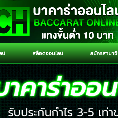
ลน์
สล็อตออนไลน์
สมัครสามาชิ