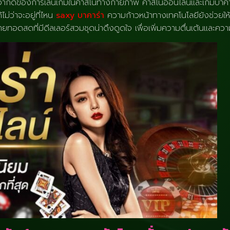
ดจำกัดของการเล่นเกมในคาสิโนทางกายภาพ คาสิโนออนไลน์และเกมบาคาร่
ม่ว่าจะอยู่ที่ไหน
saxy บาคาร่า
ความก้าวหน้าทางเทคโนโลยียังช่วยให้บ
ายทอดสดที่มีดีลเลอร์สวมชุดน่าดึงดูดใจ เพื่อเพิ่มความตื่นเต้นและความน