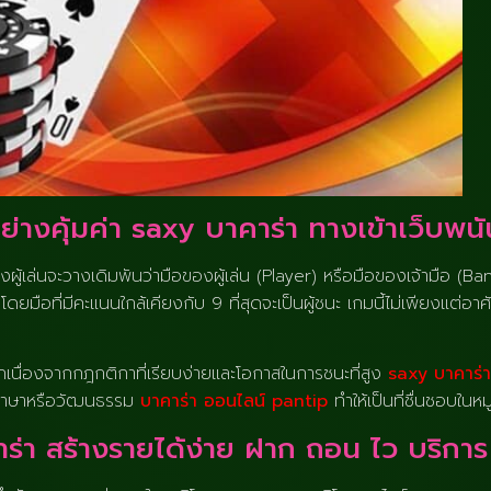
้อย่างคุ้มค่า saxy บาคาร่า ทางเข้าเว็บพ
่งผู้เล่นจะวางเดิมพันว่ามือของผู้เล่น (Player) หรือมือของเจ้ามือ
ยมือที่มีคะแนนใกล้เคียงกับ 9 ที่สุดจะเป็นผู้ชนะ เกมนี้ไม่เพียงแต่อาศั
ลกเนื่องจากกฎกติกาที่เรียบง่ายและโอกาสในการชนะที่สูง
saxy บาคาร่า
ึงภาษาหรือวัฒนธรรม
บาคาร่า ออนไลน์ pantip
ทำให้เป็นที่ชื่นชอบในหม
ร่า สร้างรายได้ง่าย ฝาก ถอน ไว บริการ 