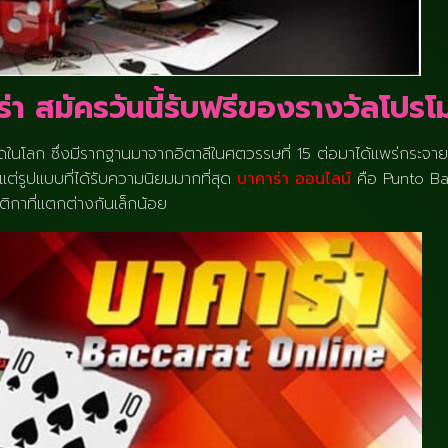
่า สมัครวันนี้รับฟรีของรางวัลโปรโ
ที่สุดในโลก ซึ่งมีรากฐานมาจากอิตาลีในศตวรรษที่ 15 ต่อมาได้แพร่กระจาย
ต่รูปแบบที่ได้รับความนิยมมากที่สุด
บาคาร่า ออนไลน์
คือ Punto Ba
กาที่แตกต่างกันเล็กน้อย