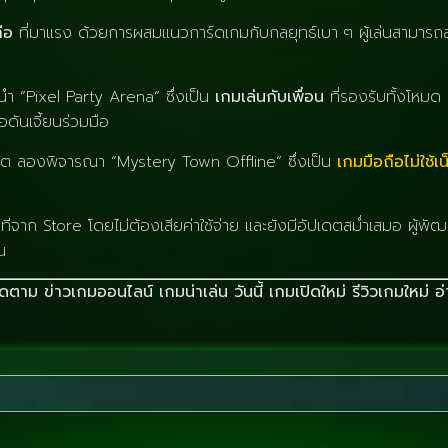
ือ
ที่มาแรง ด้วยการผสมแนวการ์ดเกมกับกลยุทธ์เบา ๆ ผู้เล่นสามารถส
นำ “Pixel Party Arena” ซึ่งเป็น
เกมเล่นกับเพื่อน
ที่รองรับทั้งโหม
อดันเจี้ยนร่วมมือ
ร์เน็ต ลองพิจารณา “Mystery Town Offline” ซึ่งเป็น
เกมมือถือไม่ใช้เน
ีจาก Store โดยไม่ต้องเสียค่าใช้จ่าย และยังมีอัปเดตสม่ำเสมอ ผู้พัฒนาม
น
ดตาม ข่าวเกมออนไลน์ เกมน่าเล่น วันนี้ เกมเปิดใหม่ รีวิวเกมใหม่ อ่าน