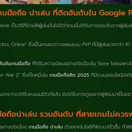
เกมมือถือ น่าเล่น ที่ติดอันดับใน Googl
re เป็นวิธีที่ช่วยให้ผู้เล่นมั่นใจได้ว่าเกมนั้นได้รับการยอมรับจากผู้เล
น
tics Online” ซึ่งเป็นเกมแนววางแผนแบบ PVP ที่มีผู้เล่นมากกว่า 10
อันดับเกมมือถือ
ที่ได้รับความนิยมอย่างต่อเนื่องใน Store โดยเฉพาะ
War Z” ซึ่งเป็นหนึ่งใน
เกมมือถือฮิต 2025
ที่มีระบบออนไลน์มัลต
นอกจากจะได้รับคะแนนรีวิวดีแล้ว ยังได้รับการดูแลจากผู้พัฒนาเป็นอย
ือถือน่าเล่น รวมอันดับ ที่สายเกมไม่คว
ย่างต่อเนื่อง
เกมมือถือ น่าเล่น
ด้วยเทคโนโลยีที่พัฒนาเร็วขึ้น ทำให