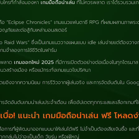
ับใครที่กำลังมองหา
เกมมือถือน่าเล่น
ที่ไม่ควรพลาด เราได้รวบรวม
ือ “Eclipse Chronicles” เกมแนวแฟนตาซี RPG ที่ผสมผสานภาพระดับ AAA
จญภัยและต่อสู้กับเหล่ามอนสเตอร์
Auto Raid Wars” ซึ่งเป็นเกมแนววางแผนแบบ idle เล่นง่ายแต่ต้องวางกล
กมจำลองการใช้ชีวิตในฟาร์ม
่าพลาด
เกมออกใหม่ 2025
ที่มีการเปิดตัวอย่างต่อเนื่องในทุกไตรมาส 
มแนวสร้างเมือง หรือแม้กระทั่งเกมแนวไขปริศนา
้โดยอิงจากความนิยม การรีวิวจากผู้เล่นจริง และการจัดอันดับใน Goog
ัดอันดับเกมน่าเล่นประจำเดือน เพื่ออัปเดตทุกกระแสและเลือกเกมที่ใ
ีเบื่อ! แนะนำ เกมมือถือน่าเล่น ฟรี โหลด
คือการที่ผู้พัฒนาออกแบบมาให้เล่นได้ฟรี ไม่จำเป็นต้องเสียเงินซื้อ และท
ุกกลุ่มไม่ว่าจะเป็นเด็ก วัยรุ่น หรือผู้ใหญ่