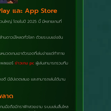
e Play และ App Store
่นส่วนใหญ่ โดยในปี 2025 นี้ มีหลายเกมที่
 ล้านดาวน์โหลดทั่วโลก ด้วยระบบแข่งขัน
ในหมวดเกมเอาตัวรอดที่เล่นง่ายแต่ท้าทาย
ิเพลเยอร์
ข่าวเกม pc
ผู้เล่นสามารถรวมทีม
่างดี มีอัปเดตเสมอ และสามารถเล่นได้นาน
รพลาด
้เกมมือถือมีกราฟิกสวยงาม ระบบเล่นลื่นไหล