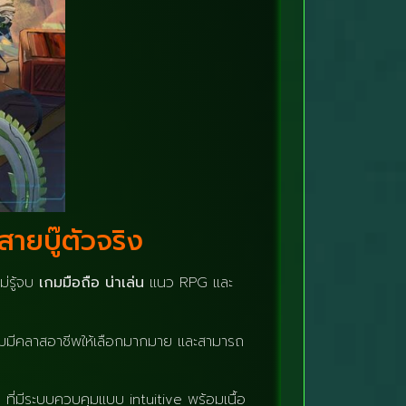
ายบู๊ตัวจริง
่รู้จบ
เกมมือถือ น่าเล่น
แนว RPG และ
วเกมมีคลาสอาชีพให้เลือกมากมาย และสามารถ
อ
ที่มีระบบควบคุมแบบ intuitive พร้อมเนื้อ