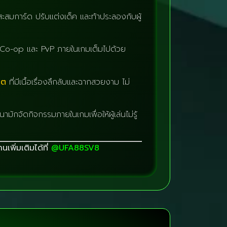
ะสมการ์ด ปรับแต่งเด็ค และท้าประลองกับผู้
ด Co-op และ PvP ภายในเกมเต็มไปด้วย
็ต
ที่มีเนื้อเรื่องลึกลับและฉากสวยงาม ไม่
ักจัดกิจกรรมภายในเกมเพื่อให้ผู้เล่นไม่รู้
เพิ่มเติมได้ที่
@UFA88SV8