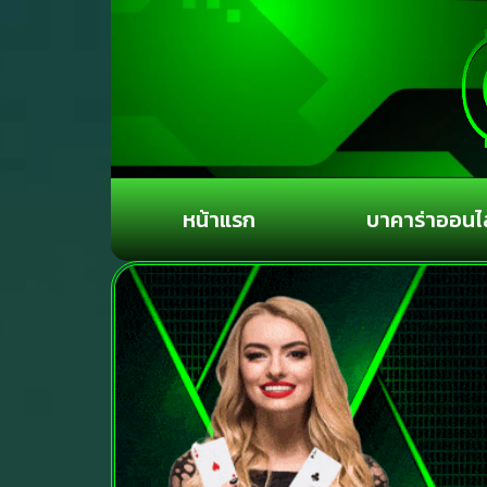
หน้าแรก
บาคาร่าออนไ