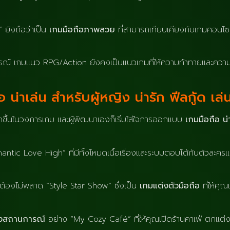
ยังถือว่าเป็น
เกมมือถือภาพสวย
ที่สามารถเทียบเคียงกับเกมคอนโซ
ะสบการณ์ เกมแนว RPG/Action ยังคงเป็นแนวเกมที่ให้ความท้าทายและควา
 น่าเล่น สำหรับผู้หญิง น่ารัก ฟีลกู้ด เล่
มากขึ้นในวงการเกม และผู้พัฒนาเองก็เริ่มใส่ใจการออกแบบ
เกมมือถือ น่
antic Love High” ที่มีทั้งโหมดเนื้อเรื่องและระบบตอบโต้กับตัวละค
ต้องไม่พลาด “Style Star Show” ซึ่งเป็น
เกมแต่งตัวมือถือ
ที่ให้คุณ
งสถานการณ์
อย่าง “My Cozy Café” ที่ให้คุณเปิดร้านคาเฟ่ ตกแต่งร