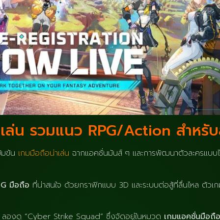
าเล่น รวมแนว RPG/Action สำหรับส
้มข้น
เกมมือถือน่าเล่น
ฉากแอคชั่นมันส์ ๆ และการพัฒนาตัวละครแบบไม
G มือถือ
ที่น่าสนใจ ด้วยกราฟิกแบบ 3D และระบบต่อสู้ที่ลื่นไหล ตั
 ลองดู “Cyber Strike Squad” ซึ่งจัดอยู่ในหมวด
เกมแอคชั่นมือถื