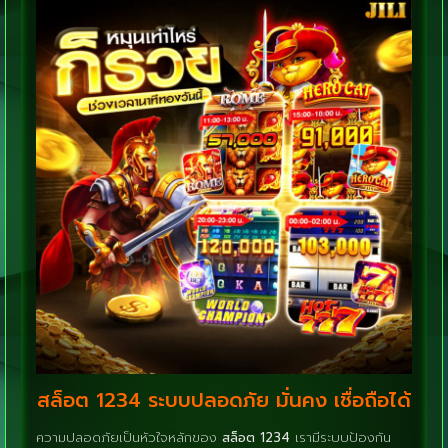
สล็อต 1234 ระบบปลอดภัย มั่นคง เชื่อถือได้
ความปลอดภัยเป็นหัวใจหลักของ
สล็อต 1234
เรามีระบบป้องกัน