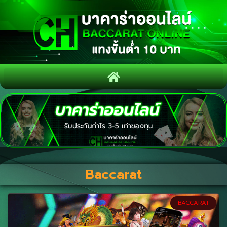
Baccarat
BACCARAT