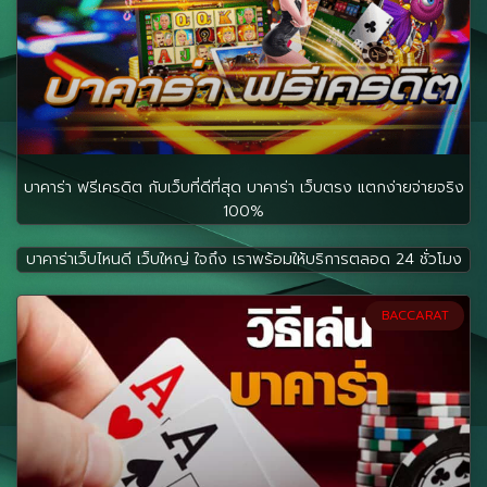
บาคาร่า ฟรีเครดิต กับเว็บที่ดีที่สุด บาคาร่า เว็บตรง แตกง่ายจ่ายจริง
100%
บาคาร่าเว็บไหนดี เว็บใหญ่ ใจถึง เราพร้อมให้บริการตลอด 24 ชั่วโมง
BACCARAT