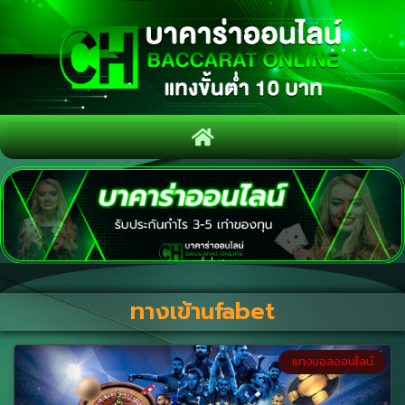
ทางเข้าufabet
แทงบอลออนไลน์