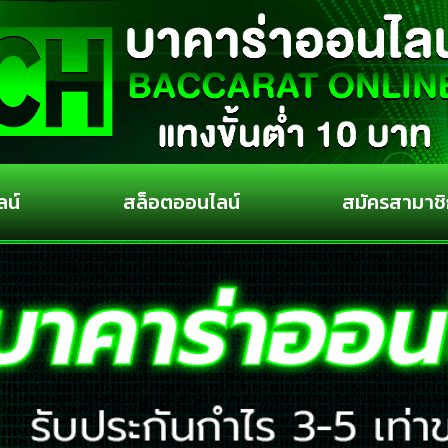
ลน์
สล็อตออนไลน์
สมัครสามาชิ