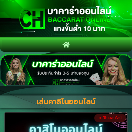
เล่นคาสิโนออนไลน์
คาสิโนออนไลน์