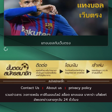
แทงบอลกับเว็บตรง
Contact Us
About us
privacy policy
รวมข่าวสาร วงการพนัน คาสิโนออนไลน์ สล็อต แทงบอล
บาคาร่า ufabet
อัพเดทข่าวสารทุกวัน 24 ชั่วโมง