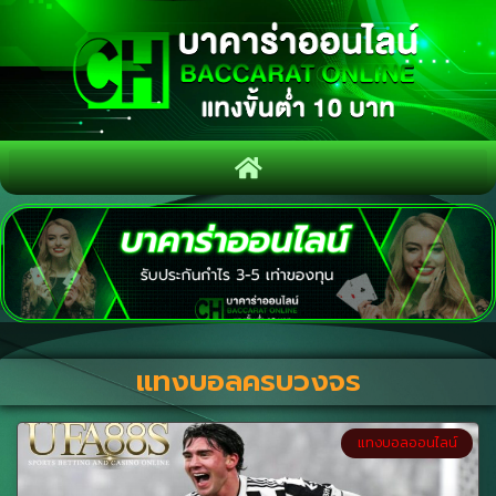
แทงบอลครบวงจร
แทงบอลออนไลน์