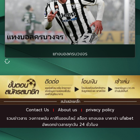
แทงบอลครบวงจร
Contact Us
About us
privacy policy
รวมข่าวสาร วงการพนัน คาสิโนออนไลน์ สล็อต แทงบอล
บาคาร่า ufabet
อัพเดทข่าวสารทุกวัน 24 ชั่วโมง