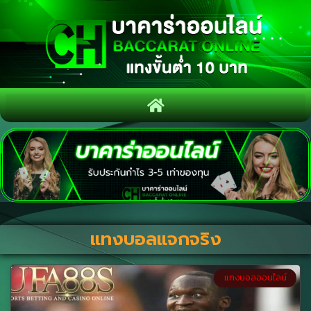
แทงบอลแจกจริง
แทงบอลออนไลน์