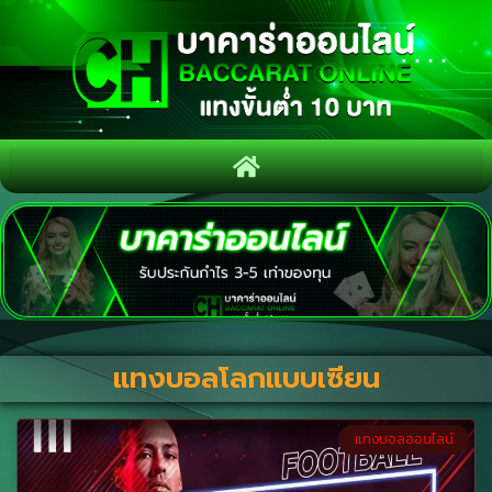
แทงบอลโลกแบบเซียน
แทงบอลออนไลน์