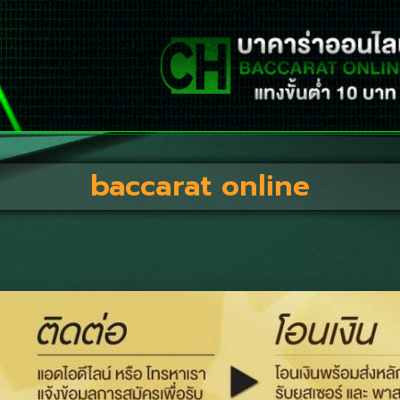
baccarat online