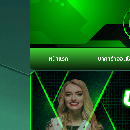
หน้าแรก
บาคาร่าออนไ