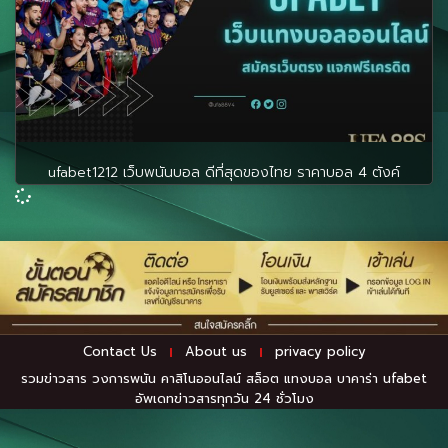
ufabet1212 เว็บพนันบอล ดีที่สุดของไทย ราคาบอล 4 ตังค์
Contact Us
About us
privacy policy
รวมข่าวสาร วงการพนัน คาสิโนออนไลน์ สล็อต แทงบอล
บาคาร่า ufabet
อัพเดทข่าวสารทุกวัน 24 ชั่วโมง