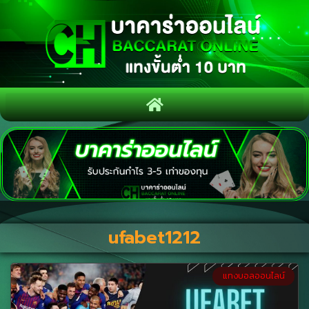
ufabet1212
แทงบอลออนไลน์