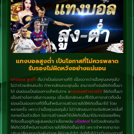
แทงบอลสูงต่ำ เป็นโอกาสที่ไม่ควรพลาด
รับรองไม่ผิดหวังอย่างแน่นอน
แทงบอล สูงต่ำ
ถือว่าเป็นช่องทางที่ดี เนื่องจากว่าเมื่อคุณลงทุนไป
ไม่ว่าด้วยลักษณะใด ถ้าหากลักษณะคุณนั้น สามารถทำเงินให้เกิดขึ้นมา
ได้ มันย่อมเป็นช่องทางสำหรับการ แ
ทงบอลสร้างรายได้
ให้เกิดขึ้นมา
เมื่อสร้างโอกาสในการลงทุน เมื่อเลือกลักษณะที่ได้รับการกล่าวถึงนั้น
ย่อมเป็นช่องทางที่ดีขึ้นสำหรับการสร้างรายได้ให้เกิดขึ้นมาได้ โดย
หลายครั้ง เพราะว่าเมื่อคุณลงทุนไป ไม่ว่าลักษณะการเดิมพันพวกนั้นที่
กลายเป็นตัวเลือก ในการสร้างผลกำไรให้เกิดขึ้นมาได้มากน้อยแค่ไหน
ก็ต้องขึ้นอยู่กับผู้เล่นพนันว่าเลือกพนัน
ufadeal
ไปด้วยลักษณะใด
ให้เกิดวิธีสำหรับการสร้างรายได้ให้เกิดขึ้นมาได้ เพราะถ้าหากสามารถ
ปรับเปลี่ยนการเดิมพันต่างๆ ให้น่าสนใจได้ มันก็ถือได้ว่าเป็นช่องทางที่