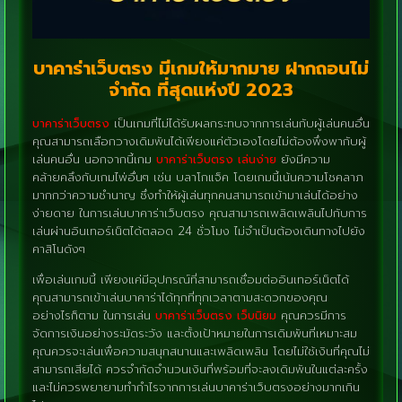
บาคาร่าเว็บตรง มีเกมให้มากมาย ฝากถอนไม่
จำกัด ที่สุดแห่งปี 2023
บาคาร่าเว็บตรง
เป็นเกมที่ไม่ได้รับผลกระทบจากการเล่นกับผู้เล่นคนอื่น
คุณสามารถเลือกวางเดิมพันได้เพียงแค่ตัวเองโดยไม่ต้องพึ่งพากับผู้
เล่นคนอื่น นอกจากนี้เกม
บาคาร่าเว็บตรง เล่นง่าย
ยังมีความ
คล้ายคลึงกับเกมไพ่อื่นๆ เช่น บลาโกแจ็ค โดยเกมนี้เน้นความโชคลาภ
มากกว่าความชำนาญ ซึ่งทำให้ผู้เล่นทุกคนสามารถเข้ามาเล่นได้อย่าง
ง่ายดาย ในการเล่นบาคาร่าเว็บตรง คุณสามารถเพลิดเพลินไปกับการ
เล่นผ่านอินเทอร์เน็ตได้ตลอด 24 ชั่วโมง ไม่จำเป็นต้องเดินทางไปยัง
คาสิโนดังๆ
เพื่อเล่นเกมนี้ เพียงแค่มีอุปกรณ์ที่สามารถเชื่อมต่ออินเทอร์เน็ตได้
คุณสามารถเข้าเล่นบาคาร่าได้ทุกที่ทุกเวลาตามสะดวกของคุณ
อย่างไรก็ตาม ในการเล่น
บาคาร่าเว็บตรง เว็บนิยม
คุณควรมีการ
จัดการเงินอย่างระมัดระวัง และตั้งเป้าหมายในการเดิมพันที่เหมาะสม
คุณควรจะเล่นเพื่อความสนุกสนานและเพลิดเพลิน โดยไม่ใช้เงินที่คุณไม่
สามารถเสียได้ ควรจำกัดจำนวนเงินที่พร้อมที่จะลงเดิมพันในแต่ละครั้ง
และไม่ควรพยายามทำกำไรจากการเล่นบาคาร่าเว็บตรงอย่างมากเกิน