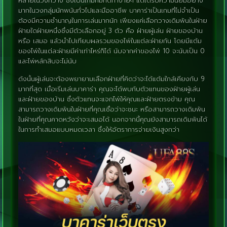
หลายในวงกว้าง ซึ่งเป็นเกมที่มีกติกาง่ายๆ แต่ได้รับความนิยมอย่าง
มากในวงกลุ่มนักพนันทั่วไปและมืออาชีพ บาคาร่าเป็นเกมที่ไม่จำเป็น
ต้องมีความชำนาญในการเล่นมากนัก เพียงแค่เลือกวางเดิมพันในฝ่าย
ฝ่ายใดฝ่ายหนึ่งซึ่งมีตัวเลือกอยู่ 3 ตัว คือ ฝ่ายผู้เล่น ฝ่ายของบ้าน
หรือ เสมอ แล้วนำไปเทียบผลรวมของไพ่ในแต่ละฝ่ายกัน โดยมีแต้ม
ของไพ่ในแต่ละฝ่ายมีค่าเท่าไหร่ก็ได้ นับจากค่าของไพ่ 10 จะนับเป็น 0
และไพ่หลักสิบจะไม่นับ
ดังนั้นผู้เล่นจะต้องพยายามเลือกฝ่ายที่คิดว่าจะได้แต้มใกล้เคียงกับ 9
มากที่สุด เมื่อเริ่มเล่นบาคาร่า คุณจะได้พบกับตัวแทนของฝ่ายผู้เล่น
และฝ่ายของบ้าน ซึ่งตัวแทนจะแจกไพ่ให้คุณและฝ่ายตรงข้าม คุณ
สามารถวางเดิมพันในฝ่ายที่คุณเชื่อว่าจะชนะ หรือสามารถวางเดิมพัน
ในฝ่ายที่คุณคาดหวังว่าจะเสมอได้ นอกจากนี้คุณยังสามารถเดิมพันได้
ในการทำเสมอแบบหมดเวลา ซึ่งให้อัตราการจ่ายเงินสูงกว่า