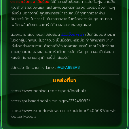
บาคาร่าเว็บตรง เว็บนิยม
ไม่มีความซับซ้อนในการเล่นกับผู้เล่นคนอื่น
คุณสามารถเดิมพันและเล่นได้เพียงแค่ตัวคุณเอง ไม่ต้องพึ่งพากับผู้
เล่นอื่น นอกจากนี้ คุณสามารถเข้าร่วมเกมได้ทุกที่ทุกเวลาผ่าน
อินเทอร์เน็ต ไม่ว่าจะเป็นในเวลากลางคืนหรือกลางวัน คุณสามารถ
เพลิดเพลินกับเกมบาคาร่าได้ตามสะดวกของคุณเอง
ด้วยความเล่นง่ายและไม่ซับซ้อน
รีวิวเว็บบาคาร่า
เป็นที่นิยมอย่างมาก
ในวงกลุ่มนักพนัน ไม่ว่าคุณจะเป็นมือใหม่หรือมือเก๋าก็สามารถเข้ามา
เล่นได้อย่างง่ายดาย ถ้าคุณกำลังมองหาเกมคาสิโนออนไลน์ที่ง่ายๆ
และสนุกสนาน ลองเล่นบาคาร่าเว็บตรงสักครั้ง คุณอาจจะติดใจและ
หลงรักกับความสนุกที่เกมนี้นำเสนอได้
สมัครสมาชิก ผ่านทาง Line :
@UFA88SV8
แหล่งที่มา
https://www.thehindu.com/sport/football/
https://pubmed.ncbi.nlm.nih.gov/23249092/
https://www.expertreviews.co.uk/outdoor/1406687/best-
football-boots