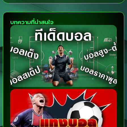
บทความที่น่าสนใจ