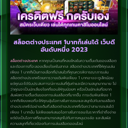
สล็อตต่างประเทศ 1บาทก็เล่นได้ เว็บดี
อันดับหนึ่ง 2023
สล็อตต่างประเทศ
หากคุณเป็นคนที่หลงใหลในความตื่นเต้นของสล็อต
และต้องการที่จะลองเสี่ยงโชคในสากล สล็อตต่างประเทศที่ให้คุณเล่น
เพียง 1 บาทก็เป็นทางเลือกที่น่าสนใจที่คุณควรพิจารณา.การเล่น
สล็อตต่างประเทศโดยการวางเดิมพันเพียง 1 บาทอาจจะดูเล็กน้อย
แต่คุณจะได้รับประสบการณ์การเล่นที่คุ้มค่าและมีความสนุกมากมาย ไม่
ว่าคุณจะเป็นนักเสี่ยงโชคที่ชอบให้ทุนน้อยๆ หรือเป็นนักเล่นที่อยาก
สัมผัสความตื่นเต้นของการเล่นสล็อตที่มากขึ้น การเดิมพันเพียง 1
บาทก็เพียงพอที่จะให้คุณลุ้นโอกาสในการชนะและสนุกไปกับเกมสล็อต
ต่างประเทศได้อย่างเต็มที่.สล็อตต่างประเทศที่เรียกว่าสามารถเล่นได้
เพียง 1 บาทนั้น ไม่เพียงแค่เสนอโอกาสในการชนะในราคาที่เข้าถึงง่าย
แต่ยังเป็นโอกาสที่คุณสามารถสนุกไปกับการหมุนวงล้อ และสัมผัส
ความสนุกที่เกี่ยวข้องกับการเล่นสล็อตออนไลน์