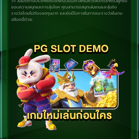
ว่า สล็อตต่างประเทศเครดิตฟรีเป็นโอกาสที่ไม่ควรพลาดสำหรับผู้ที่ชื่น
ชอบความสนุกและการลุ้นโชค คุณสามารถสนุกเล่นเกมและลุ้นชิง
รางวัลโดยไม่ต้องลงทุนมาก และยังมีโอกาสในการชนะรางวัลในเกม
สล็อตนี้ด้วย