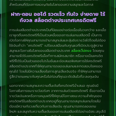
สำหรับคนที่ต้องการผจญภัยในโลกของความสนุกและโอกาส
ฝาก-ถอน ออโต้ รวดเร็ว ทันใจ ง่ายดาย ไร้
กังวล
สล็อตต่างประเทศเครดิตฟรี
การเล่นสล็อตต่างประเทศเป็นที่นิยมอย่างต่อเนื่องในวงกว้าง และเมื่อ
เราพูดถึงเครดิตฟรีที่เป็นส่วนหนึ่งของการเล่นเกมสล็อตนี้ เป็นการ
เปิดโอกาสให้คุณสามารถเข้ามาสนุกเล่นและลุ้นชิงรางวัลได้โดยไม่ต้อง
ใช้เงิน.คำว่า “เครดิตฟรี” เปรียบเสมือนกับกุญแจที่เปิดประตูสู่ความ
สนุกและโอกาสในโลกของสล็อตต่างประเทศ
สล็อตเว็ปตรง
โดยคุณ
สามารถได้รับเครดิตฟรีเมื่อทำการสมัครสมาชิก หรืออาจเป็นเครดิต
ฟรีที่ได้รับเป็นส่วนของโปรโมชั่นและข้อเสนอพิเศษการใช้เครดิตฟรี
สล็อตต่างประเทศทำให้คุณสามารถลองเล่นเกมและทดสอบโชคของ
คุณได้ โดยไม่มีความเสี่ยงในการสูญเสียเงินจริง ทำให้คุณสามารถ
รู้สึกว่าเกมเหมาะกับคุณหรือไม่ก่อนที่คุณจะตัดสินใจที่จะลงทุนเงิน
นอกจากความสนุกและความตื่นเต้นที่เครดิตฟรีนำเสนอ คุณยังมี
โอกาสในการชนะรางวัลจริงๆ จากการเล่นด้วยเครดิตฟรี ซึ่งอาจเป็น
รางวัลเงินสดหรือการหมุนฟรีที่ให้คุณมีโอกาสชนะ.ความสำคัญของ
เครดิตฟรีในสล็อตต่างประเทศอยู่ที่คุณสามารถสนุกเล่นเกมโดยไม่
ต้องมีความกังวลเกี่ยวกับการเสียเงิน คุณสามารถทดลองเกม
ใหม่ๆ และสนุกกับความตื่นเต้นของการเล่นสล็อตได้อย่างอิสระ.สรุปได้